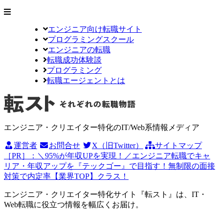
エンジニア向け転職サイト
プログラミングスクール
エンジニアの転職
転職成功体験談
プログラミング
転職エージェントとは
エンジニア・クリエイター特化のIT/Web系情報メディア
運営者
お問合せ
X（旧Twitter）
サイトマップ
［PR］：＼95%が年収UPを実現！／エンジニア転職でキャ
リア・年収アップを『テックゴー』で目指す！無制限の面接
対策で内定率【業界TOP】クラス！
エンジニア・クリエイター特化サイト『転スト』は、IT・
Web転職に役立つ情報を幅広くお届け。