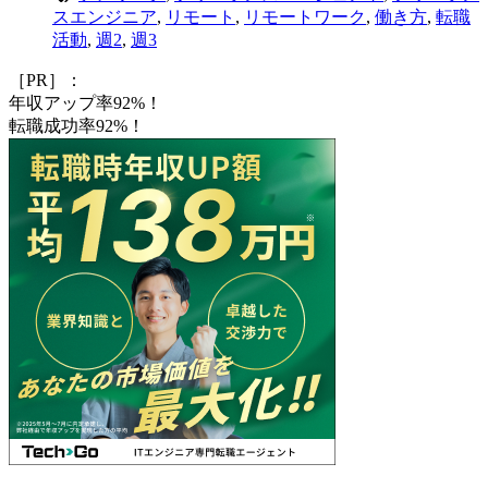
スエンジニア
,
リモート
,
リモートワーク
,
働き方
,
転職
活動
,
週2
,
週3
［PR］：
年収アップ率92%！
転職成功率92%！