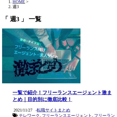
HOME
>
週3
「 週3 」 一覧
一覧で紹介！フリーランスエージェント激ま
とめ｜目的別に徹底比較！
2021/11/27
-
転職サイトまとめ
テレワーク
,
フリーランスエージェント
,
フリーラン