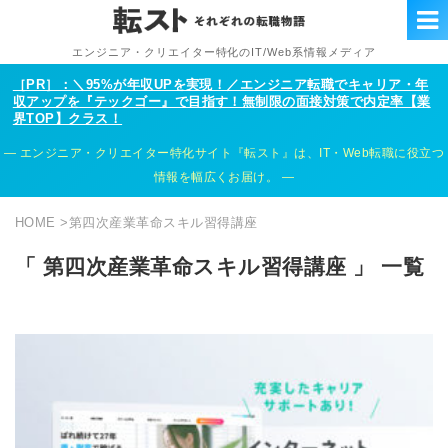
エンジニア・クリエイター特化のIT/Web系情報メディア
［PR］：＼95%が年収UPを実現！／エンジニア転職でキャリア・年
収アップを『テックゴー』で目指す！無制限の面接対策で内定率【業
界TOP】クラス！
エンジニア・クリエイター特化サイト『転スト』は、IT・Web転職に役立つ
情報を幅広くお届け。
HOME
>
第四次産業革命スキル習得講座
「 第四次産業革命スキル習得講座 」 一覧