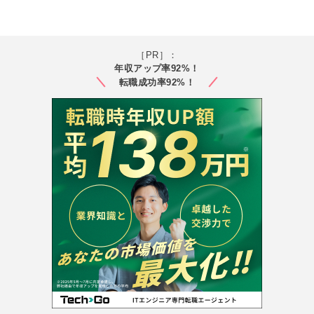
［PR］：
年収アップ率92%！
転職成功率92%！