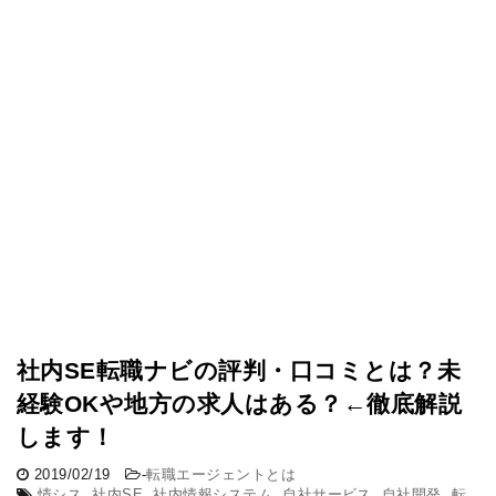
社内SE転職ナビの評判・口コミとは？未
経験OKや地方の求人はある？←徹底解説
します！
2019/02/19
-
転職エージェントとは
情シス
,
社内SE
,
社内情報システム
,
自社サービス
,
自社開発
,
転