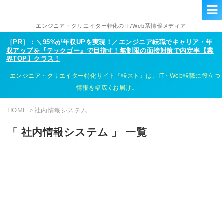
エンジニア・クリエイター特化のIT/Web系情報メディア
［PR］：＼95%が年収UPを実現！／エンジニア転職でキャリア・年
収アップを『テックゴー』で目指す！無制限の面接対策で内定率【業
界TOP】クラス！
エンジニア・クリエイター特化サイト『転スト』は、IT・Web転職に役立つ
情報を幅広くお届け。
HOME
>
社内情報システム
「 社内情報システム 」 一覧