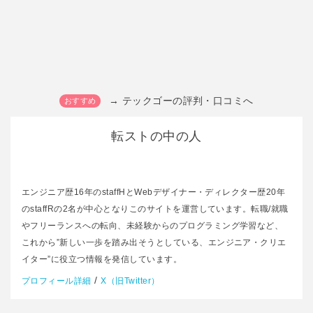
→ テックゴーの評判・口コミへ
転ストの中の人
エンジニア歴16年のstaffHとWebデザイナー・ディレクター歴20年
のstaffRの2名が中心となりこのサイトを運営しています。転職/就職
やフリーランスへの転向、未経験からのプログラミング学習など、
これから”新しい一歩を踏み出そうとしている、エンジニア・クリエ
イター”に役立つ情報を発信しています。
/
プロフィール詳細
X（旧Twitter）