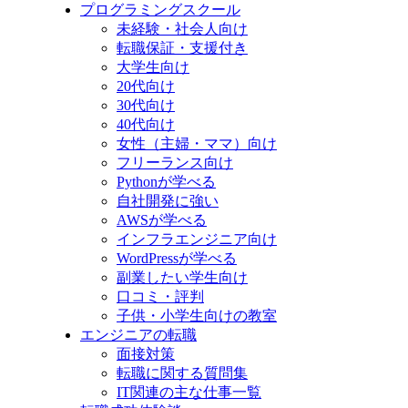
プログラミングスクール
未経験・社会人向け
転職保証・支援付き
大学生向け
20代向け
30代向け
40代向け
女性（主婦・ママ）向け
フリーランス向け
Pythonが学べる
自社開発に強い
AWSが学べる
インフラエンジニア向け
WordPressが学べる
副業したい学生向け
口コミ・評判
子供・小学生向けの教室
エンジニアの転職
面接対策
転職に関する質問集
IT関連の主な仕事一覧