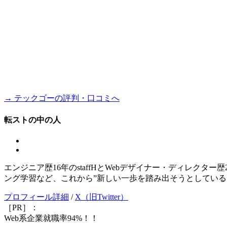
→ テックゴーの評判・口コミへ
転ストの中の人
エンジニア歴16年のstaffHとWebデザイナー・ディレクタ
ング学習など、これから”新しい一歩を踏み出そうとしている
プロフィール詳細
/
X（旧Twitter）
［PR］：
Web系企業就職率94%！！