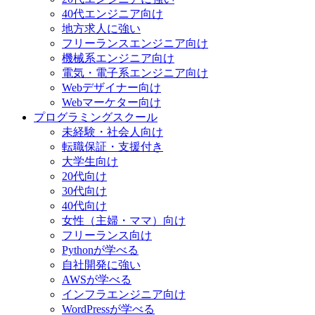
40代エンジニア向け
地方求人に強い
フリーランスエンジニア向け
機械系エンジニア向け
電気・電子系エンジニア向け
Webデザイナー向け
Webマーケター向け
プログラミングスクール
未経験・社会人向け
転職保証・支援付き
大学生向け
20代向け
30代向け
40代向け
女性（主婦・ママ）向け
フリーランス向け
Pythonが学べる
自社開発に強い
AWSが学べる
インフラエンジニア向け
WordPressが学べる