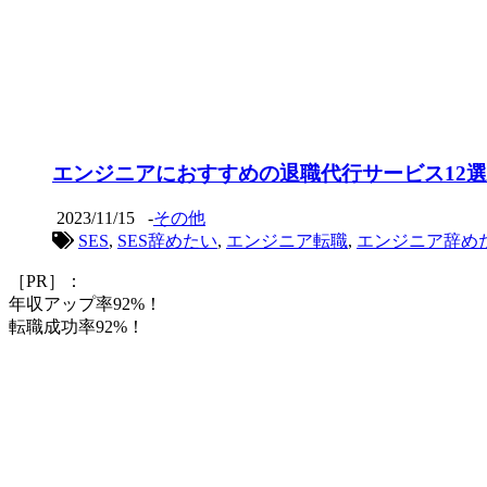
エンジニアにおすすめの退職代行サービス12選
2023/11/15
-
その他
SES
,
SES辞めたい
,
エンジニア転職
,
エンジニア辞め
［PR］：
年収アップ率92%！
転職成功率92%！