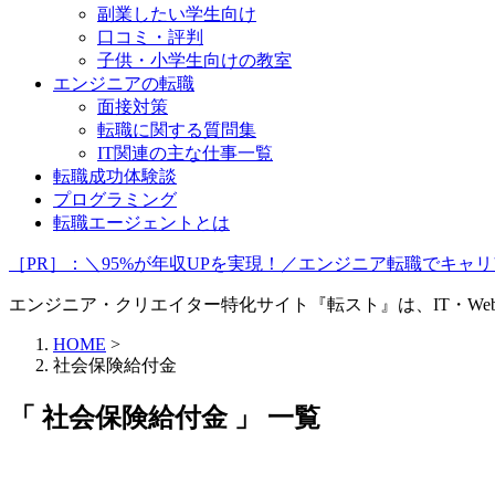
副業したい学生向け
口コミ・評判
子供・小学生向けの教室
エンジニアの転職
面接対策
転職に関する質問集
IT関連の主な仕事一覧
転職成功体験談
プログラミング
転職エージェントとは
［PR］：＼95%が年収UPを実現！／エンジニア転職でキ
エンジニア・クリエイター特化サイト『転スト』は、IT・W
HOME
>
社会保険給付金
「 社会保険給付金 」 一覧