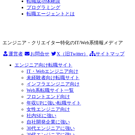
転職成功体験談
プログラミング
転職エージェントとは
エンジニア・クリエイター特化のIT/Web系情報メディア
運営者
お問合せ
X（旧Twitter）
サイトマップ
エンジニア向け転職サイト
IT・Webエンジニア向け
未経験者向け転職サイト
インフラエンジニア向け
Web系転職サイト一覧
フロントエンド向け
年収UPに強い転職サイト
女性エンジニア向け
社内SEに強い
自社開発企業に強い
30代エンジニアに強い
20代エンジニアに強い