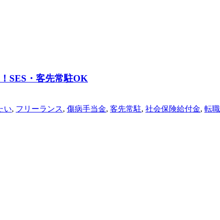
！SES・客先常駐OK
たい
,
フリーランス
,
傷病手当金
,
客先常駐
,
社会保険給付金
,
転職