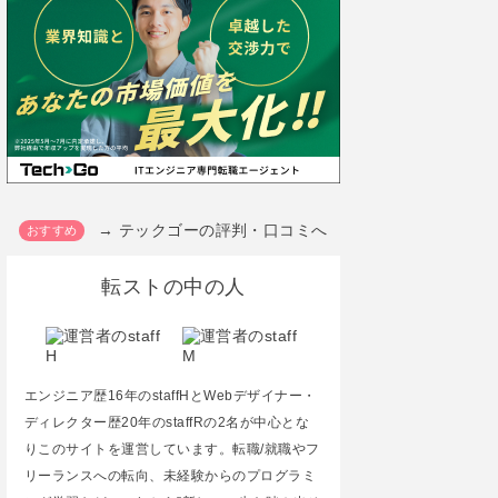
→ テックゴーの評判・口コミへ
転ストの中の人
エンジニア歴16年のstaffHとWebデザイナー・
ディレクター歴20年のstaffRの2名が中心とな
りこのサイトを運営しています。転職/就職やフ
リーランスへの転向、未経験からのプログラミ