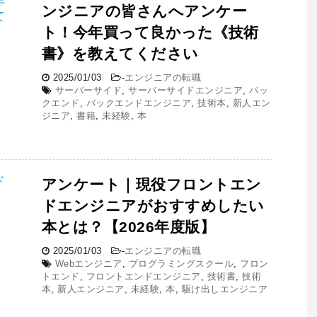
ンジニアの皆さんへアンケー
ト！今年買って良かった《技術
書》を教えてください
2025/01/03
-
エンジニアの転職
サーバーサイド
,
サーバーサイドエンジニア
,
バッ
クエンド
,
バックエンドエンジニア
,
技術本
,
新人エン
ジニア
,
書籍
,
未経験
,
本
アンケート｜現役フロントエン
ドエンジニアがおすすめしたい
本とは？【2026年度版】
2025/01/03
-
エンジニアの転職
Webエンジニア
,
プログラミングスクール
,
フロン
トエンド
,
フロントエンドエンジニア
,
技術書
,
技術
本
,
新人エンジニア
,
未経験
,
本
,
駆け出しエンジニア