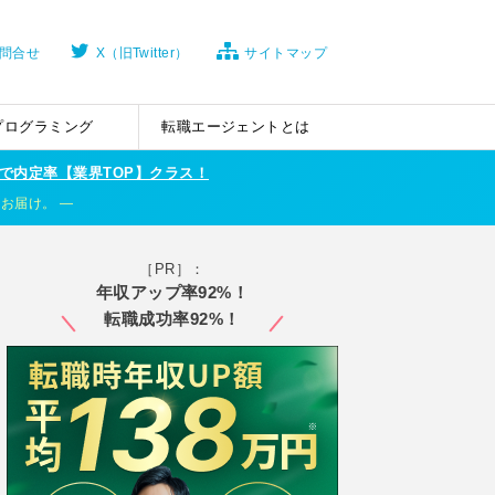
問合せ
X（旧Twitter）
サイトマップ
プログラミング
転職エージェントとは
で内定率【業界TOP】クラス！
くお届け。
［PR］：
年収アップ率92%！
転職成功率92%！