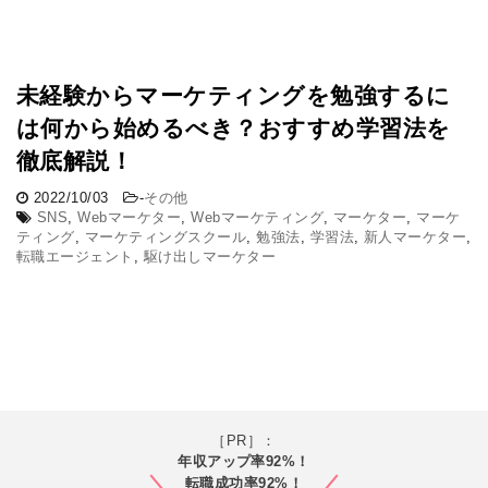
未経験からマーケティングを勉強するに
は何から始めるべき？おすすめ学習法を
徹底解説！
2022/10/03
-
その他
SNS
,
Webマーケター
,
Webマーケティング
,
マーケター
,
マーケ
ティング
,
マーケティングスクール
,
勉強法
,
学習法
,
新人マーケター
,
転職エージェント
,
駆け出しマーケター
［PR］：
年収アップ率92%！
転職成功率92%！