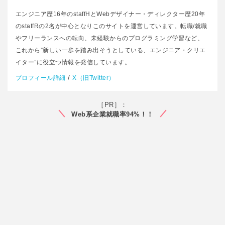
エンジニア歴16年のstaffHとWebデザイナー・ディレクター歴20年
のstaffRの2名が中心となりこのサイトを運営しています。転職/就職
やフリーランスへの転向、未経験からのプログラミング学習など、
これから”新しい一歩を踏み出そうとしている、エンジニア・クリエ
イター”に役立つ情報を発信しています。
/
プロフィール詳細
X（旧Twitter）
［PR］：
Web系企業就職率94%！！