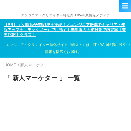
エンジニア・クリエイター特化のIT/Web系情報メディア
［PR］：＼95%が年収UPを実現！／エンジニア転職でキャリア・年
収アップを『テックゴー』で目指す！無制限の面接対策で内定率【業
界TOP】クラス！
エンジニア・クリエイター特化サイト『転スト』は、IT・Web転職に役立つ
情報を幅広くお届け。
HOME
>
新人マーケター
「 新人マーケター 」 一覧