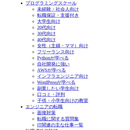
プログラミングスクール
未経験・社会人向け
転職保証・支援付き
大学生向け
20代向け
30代向け
40代向け
女性（主婦・ママ）向け
フリーランス向け
Pythonが学べる
自社開発に強い
AWSが学べる
インフラエンジニア向け
WordPressが学べる
副業したい学生向け
口コミ・評判
子供・小学生向けの教室
エンジニアの転職
面接対策
転職に関する質問集
IT関連の主な仕事一覧