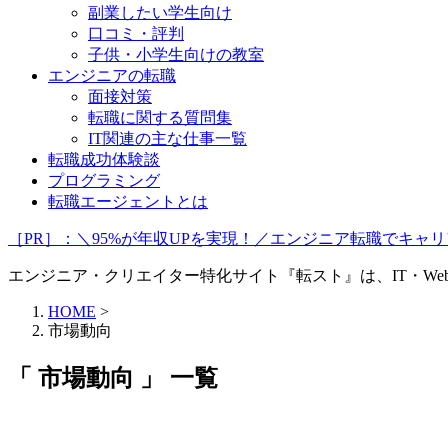
副業したい学生向け
口コミ・評判
子供・小学生向けの教室
エンジニアの転職
面接対策
転職に関する質問集
IT関連の主な仕事一覧
転職成功体験談
プログラミング
転職エージェントとは
［PR］：＼95%が年収UPを実現！／エンジニア転職でキ
エンジニア・クリエイター特化サイト『転スト』は、IT・W
HOME
>
市場動向
「 市場動向 」 一覧