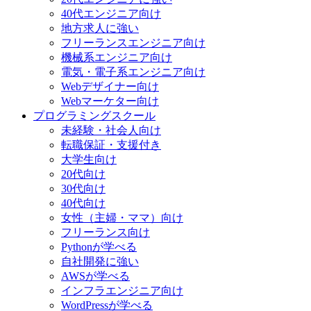
40代エンジニア向け
地方求人に強い
フリーランスエンジニア向け
機械系エンジニア向け
電気・電子系エンジニア向け
Webデザイナー向け
Webマーケター向け
プログラミングスクール
未経験・社会人向け
転職保証・支援付き
大学生向け
20代向け
30代向け
40代向け
女性（主婦・ママ）向け
フリーランス向け
Pythonが学べる
自社開発に強い
AWSが学べる
インフラエンジニア向け
WordPressが学べる