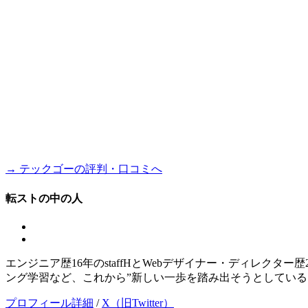
→ テックゴーの評判・口コミへ
転ストの中の人
エンジニア歴16年のstaffHとWebデザイナー・ディレクタ
ング学習など、これから”新しい一歩を踏み出そうとしている
プロフィール詳細
/
X（旧Twitter）