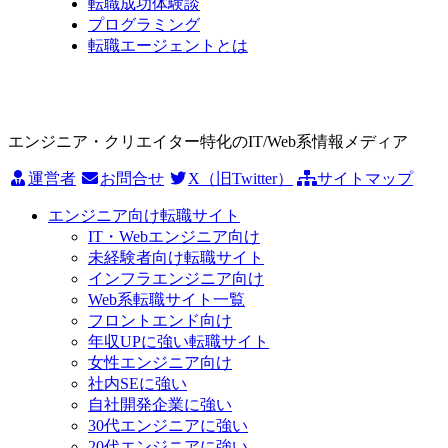
転職成功体験談
プログラミング
転職エージェントとは
エンジニア・クリエイター特化のIT/Web系情報メディア
運営者
お問合せ
X（旧Twitter）
サイトマップ
エンジニア向け転職サイト
IT・Webエンジニア向け
未経験者向け転職サイト
インフラエンジニア向け
Web系転職サイト一覧
フロントエンド向け
年収UPに強い転職サイト
女性エンジニア向け
社内SEに強い
自社開発企業に強い
30代エンジニアに強い
20代エンジニアに強い