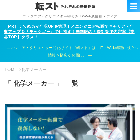
エンジニア・クリエイター特化のIT/Web系情報メディア
［PR］：＼95%が年収UPを実現！／エンジニア転職でキャリア・年
収アップを『テックゴー』で目指す！無制限の面接対策で内定率【業
界TOP】クラス！
エンジニア・クリエイター特化サイト『転スト』は、IT・Web転職に役立つ
情報を幅広くお届け。
HOME
>
化学メーカー
「 化学メーカー 」 一覧