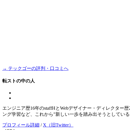
→ テックゴーの評判・口コミへ
転ストの中の人
エンジニア歴16年のstaffHとWebデザイナー・ディレクタ
ング学習など、これから”新しい一歩を踏み出そうとしている
プロフィール詳細
/
X（旧Twitter）