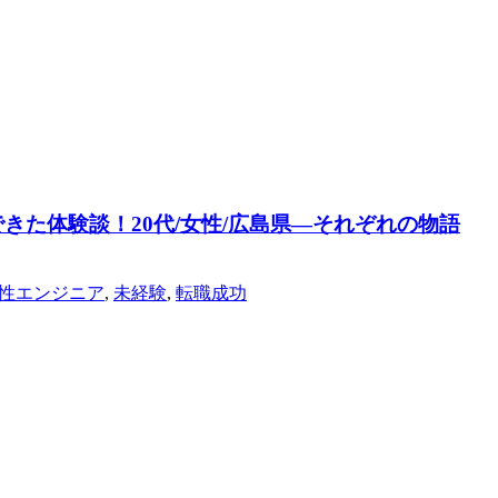
きた体験談！20代/女性/広島県―それぞれの物語
性エンジニア
,
未経験
,
転職成功