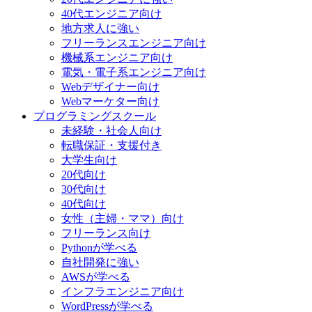
40代エンジニア向け
地方求人に強い
フリーランスエンジニア向け
機械系エンジニア向け
電気・電子系エンジニア向け
Webデザイナー向け
Webマーケター向け
プログラミングスクール
未経験・社会人向け
転職保証・支援付き
大学生向け
20代向け
30代向け
40代向け
女性（主婦・ママ）向け
フリーランス向け
Pythonが学べる
自社開発に強い
AWSが学べる
インフラエンジニア向け
WordPressが学べる