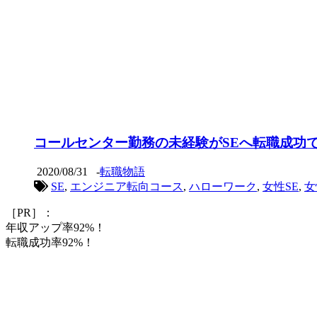
コールセンター勤務の未経験がSEへ転職成功で
2020/08/31
-
転職物語
SE
,
エンジニア転向コース
,
ハローワーク
,
女性SE
,
女
［PR］：
年収アップ率92%！
転職成功率92%！