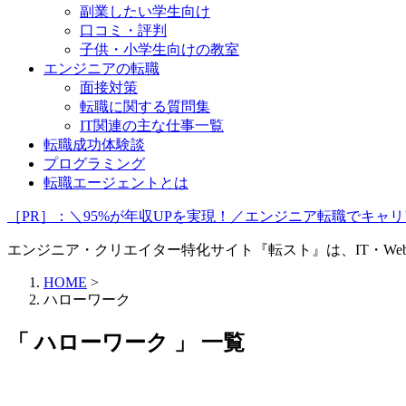
副業したい学生向け
口コミ・評判
子供・小学生向けの教室
エンジニアの転職
面接対策
転職に関する質問集
IT関連の主な仕事一覧
転職成功体験談
プログラミング
転職エージェントとは
［PR］：＼95%が年収UPを実現！／エンジニア転職でキ
エンジニア・クリエイター特化サイト『転スト』は、IT・W
HOME
>
ハローワーク
「 ハローワーク 」 一覧