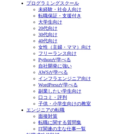
プログラミングスクール
未経験・社会人向け
転職保証・支援付き
大学生向け
20代向け
30代向け
40代向け
女性（主婦・ママ）向け
フリーランス向け
Pythonが学べる
自社開発に強い
AWSが学べる
インフラエンジニア向け
WordPressが学べる
副業したい学生向け
口コミ・評判
子供・小学生向けの教室
エンジニアの転職
面接対策
転職に関する質問集
IT関連の主な仕事一覧