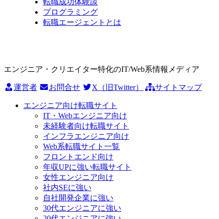
転職成功体験談
プログラミング
転職エージェントとは
エンジニア・クリエイター特化のIT/Web系情報メディア
運営者
お問合せ
X（旧Twitter）
サイトマップ
エンジニア向け転職サイト
IT・Webエンジニア向け
未経験者向け転職サイト
インフラエンジニア向け
Web系転職サイト一覧
フロントエンド向け
年収UPに強い転職サイト
女性エンジニア向け
社内SEに強い
自社開発企業に強い
30代エンジニアに強い
20代エンジニアに強い