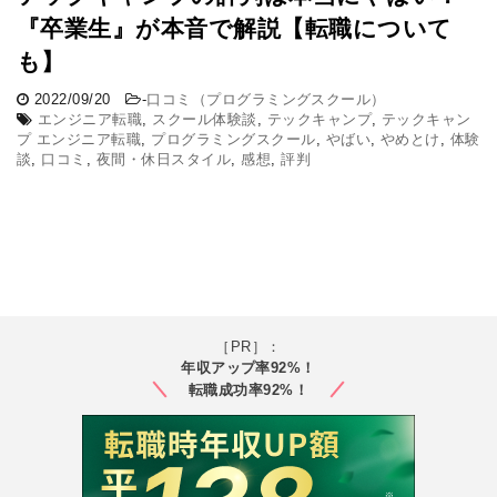
『卒業生』が本音で解説【転職について
も】
2022/09/20
-
口コミ（プログラミングスクール）
エンジニア転職
,
スクール体験談
,
テックキャンプ
,
テックキャン
プ エンジニア転職
,
プログラミングスクール
,
やばい
,
やめとけ
,
体験
談
,
口コミ
,
夜間・休日スタイル
,
感想
,
評判
［PR］：
年収アップ率92%！
転職成功率92%！