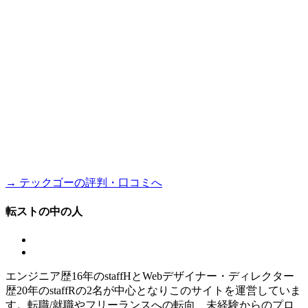
→ テックゴーの評判・口コミへ
転ストの中の人
エンジニア歴16年のstaffHとWebデザイナー・ディレクター
歴20年のstaffRの2名が中心となりこのサイトを運営していま
す。転職/就職やフリーランスへの転向、未経験からのプロ