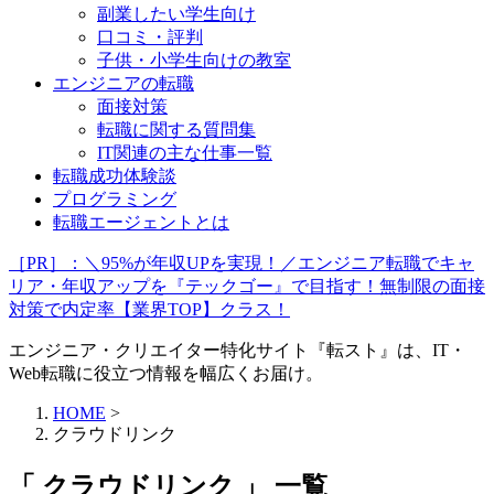
副業したい学生向け
口コミ・評判
子供・小学生向けの教室
エンジニアの転職
面接対策
転職に関する質問集
IT関連の主な仕事一覧
転職成功体験談
プログラミング
転職エージェントとは
［PR］：＼95%が年収UPを実現！／エンジニア転職でキャ
リア・年収アップを『テックゴー』で目指す！無制限の面接
対策で内定率【業界TOP】クラス！
エンジニア・クリエイター特化サイト『転スト』は、IT・
Web転職に役立つ情報を幅広くお届け。
HOME
>
クラウドリンク
「 クラウドリンク 」 一覧