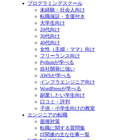
プログラミングスクール
未経験・社会人向け
転職保証・支援付き
大学生向け
20代向け
30代向け
40代向け
女性（主婦・ママ）向け
フリーランス向け
Pythonが学べる
自社開発に強い
AWSが学べる
インフラエンジニア向け
WordPressが学べる
副業したい学生向け
口コミ・評判
子供・小学生向けの教室
エンジニアの転職
面接対策
転職に関する質問集
IT関連の主な仕事一覧