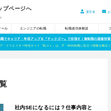
運営者
お
ア
クール
エンジニアの転職
転職成功体験談
ア転職でキャリア・年収アップを『テックゴー』で目指す！無制限の面接対策
ア・クリエイター特化サイト『転スト』は、IT・Web転職に役立つ情報を幅広
一覧
社内SEになるには？仕事内容と