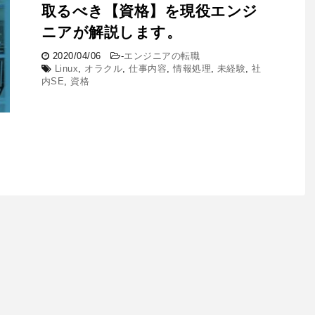
取るべき【資格】を現役エンジ
ニアが解説します。
2020/04/06
-
エンジニアの転職
Linux
,
オラクル
,
仕事内容
,
情報処理
,
未経験
,
社
内SE
,
資格