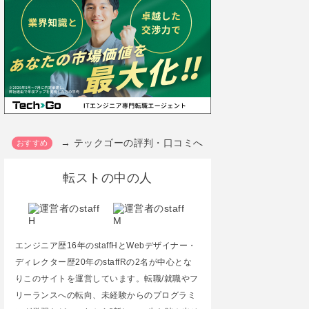
→ テックゴーの評判・口コミへ
転ストの中の人
エンジニア歴16年のstaffHとWebデザイナー・
ディレクター歴20年のstaffRの2名が中心とな
りこのサイトを運営しています。転職/就職やフ
リーランスへの転向、未経験からのプログラミ