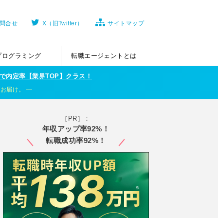
問合せ
X（旧Twitter）
サイトマップ
プログラミング
転職エージェントとは
で内定率【業界TOP】クラス！
くお届け。
［PR］：
年収アップ率92%！
転職成功率92%！