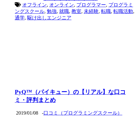
オフライン
,
オンライン
,
プログラマー
,
プログラミ
ングスクール
,
勉強
,
就職
,
教室
,
未経験
,
転職
,
転職活動
,
通学
,
駆け出しエンジニア
PyQ™（パイキュー）の【リアル】な口コ
ミ・評判まとめ
2019/01/08
-
口コミ（プログラミングスクール）