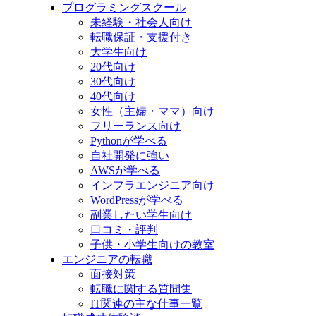
プログラミングスクール
未経験・社会人向け
転職保証・支援付き
大学生向け
20代向け
30代向け
40代向け
女性（主婦・ママ）向け
フリーランス向け
Pythonが学べる
自社開発に強い
AWSが学べる
インフラエンジニア向け
WordPressが学べる
副業したい学生向け
口コミ・評判
子供・小学生向けの教室
エンジニアの転職
面接対策
転職に関する質問集
IT関連の主な仕事一覧