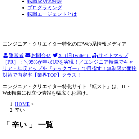
転職成功体験談
プログラミング
転職エージェントとは
エンジニア・クリエイター特化のIT/Web系情報メディア
運営者
お問合せ
X（旧Twitter）
サイトマップ
［PR］：＼95%が年収UPを実現！／エンジニア転職でキャ
リア・年収アップを『テックゴー』で目指す！無制限の面接
対策で内定率【業界TOP】クラス！
エンジニア・クリエイター特化サイト『転スト』は、IT・
Web転職に役立つ情報を幅広くお届け。
HOME
>
辛い
「 辛い 」 一覧