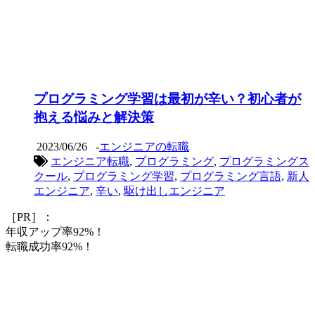
プログラミング学習は最初が辛い？初心者が
抱える悩みと解決策
2023/06/26
-
エンジニアの転職
エンジニア転職
,
プログラミング
,
プログラミングス
クール
,
プログラミング学習
,
プログラミング言語
,
新人
エンジニア
,
辛い
,
駆け出しエンジニア
［PR］：
年収アップ率92%！
転職成功率92%！