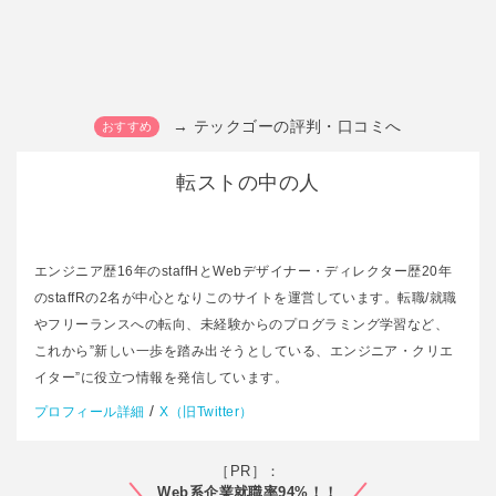
→ テックゴーの評判・口コミへ
転ストの中の人
エンジニア歴16年のstaffHとWebデザイナー・ディレクター歴20年
のstaffRの2名が中心となりこのサイトを運営しています。転職/就職
やフリーランスへの転向、未経験からのプログラミング学習など、
これから”新しい一歩を踏み出そうとしている、エンジニア・クリエ
イター”に役立つ情報を発信しています。
/
プロフィール詳細
X（旧Twitter）
［PR］：
Web系企業就職率94%！！