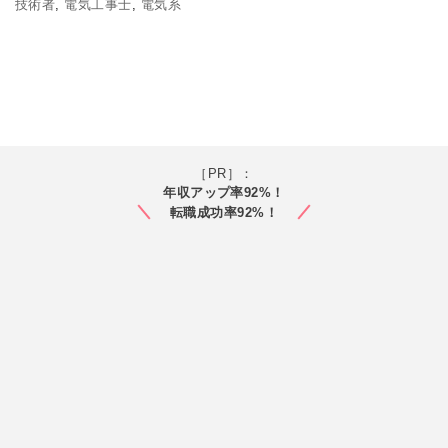
技術者
,
電気工事士
,
電気系
［PR］：
年収アップ率92%！
転職成功率92%！