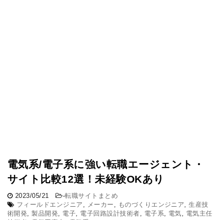
電気系/電子系に強い転職エージェント・
サイト比較12選！未経験OKあり
2023/05/21
-
転職サイトまとめ
フィールドエンジニア
,
メーカー
,
ものづくりエンジニア
,
生産技
術開発
,
製品開発
,
電子
,
電子回路設計技術者
,
電子系
,
電気
,
電気主任