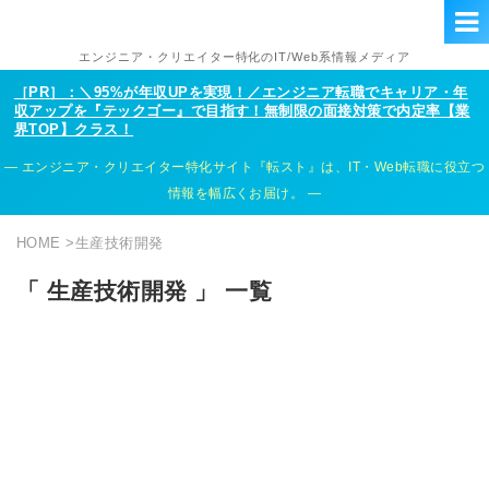
エンジニア・クリエイター特化のIT/Web系情報メディア
［PR］：＼95%が年収UPを実現！／エンジニア転職でキャリア・年
収アップを『テックゴー』で目指す！無制限の面接対策で内定率【業
界TOP】クラス！
エンジニア・クリエイター特化サイト『転スト』は、IT・Web転職に役立つ
情報を幅広くお届け。
HOME
>
生産技術開発
「 生産技術開発 」 一覧