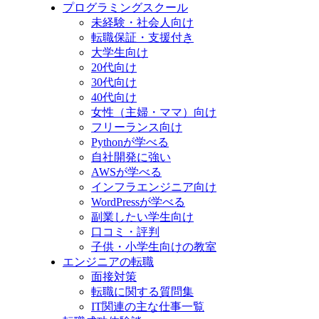
プログラミングスクール
未経験・社会人向け
転職保証・支援付き
大学生向け
20代向け
30代向け
40代向け
女性（主婦・ママ）向け
フリーランス向け
Pythonが学べる
自社開発に強い
AWSが学べる
インフラエンジニア向け
WordPressが学べる
副業したい学生向け
口コミ・評判
子供・小学生向けの教室
エンジニアの転職
面接対策
転職に関する質問集
IT関連の主な仕事一覧