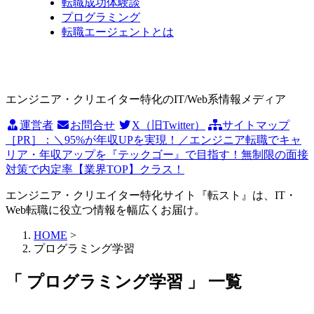
転職成功体験談
プログラミング
転職エージェントとは
エンジニア・クリエイター特化のIT/Web系情報メディア
運営者
お問合せ
X（旧Twitter）
サイトマップ
［PR］：＼95%が年収UPを実現！／エンジニア転職でキャ
リア・年収アップを『テックゴー』で目指す！無制限の面接
対策で内定率【業界TOP】クラス！
エンジニア・クリエイター特化サイト『転スト』は、IT・
Web転職に役立つ情報を幅広くお届け。
HOME
>
プログラミング学習
「 プログラミング学習 」 一覧