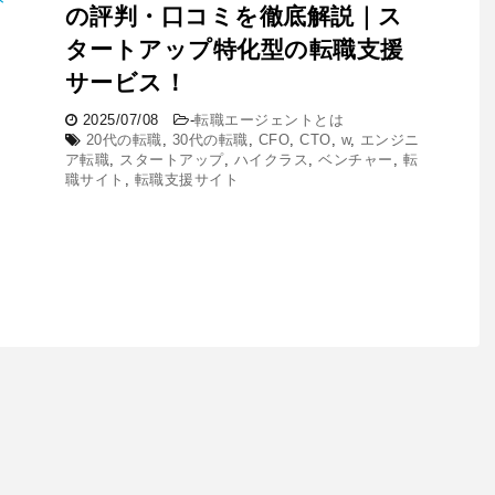
の評判・口コミを徹底解説｜ス
タートアップ特化型の転職支援
サービス！
2025/07/08
-
転職エージェントとは
20代の転職
,
30代の転職
,
CFO
,
CTO
,
w
,
エンジニ
ア転職
,
スタートアップ
,
ハイクラス
,
ベンチャー
,
転
職サイト
,
転職支援サイト