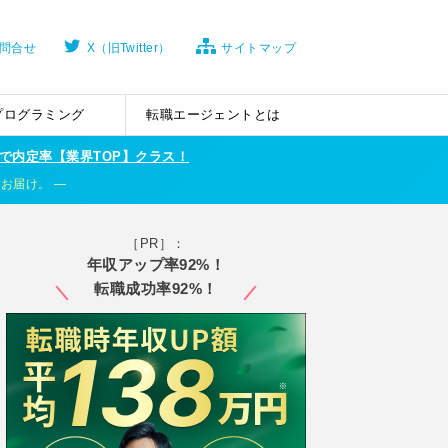
問合せ
X（旧Twitter）
サイトマップ
プログラミング
転職エージェントとは
で内定率【業界TOP】クラス！
くお届け。
［PR］：
年収アップ率92%！
転職成功率92%！