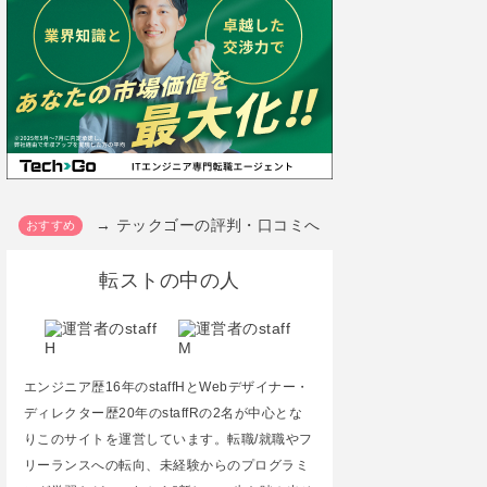
→ テックゴーの評判・口コミへ
転ストの中の人
エンジニア歴16年のstaffHとWebデザイナー・
ディレクター歴20年のstaffRの2名が中心とな
りこのサイトを運営しています。転職/就職やフ
リーランスへの転向、未経験からのプログラミ