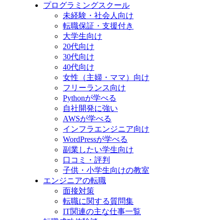
プログラミングスクール
未経験・社会人向け
転職保証・支援付き
大学生向け
20代向け
30代向け
40代向け
女性（主婦・ママ）向け
フリーランス向け
Pythonが学べる
自社開発に強い
AWSが学べる
インフラエンジニア向け
WordPressが学べる
副業したい学生向け
口コミ・評判
子供・小学生向けの教室
エンジニアの転職
面接対策
転職に関する質問集
IT関連の主な仕事一覧