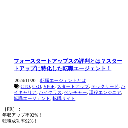
フォースタートアップスの評判とは？スター
トアップに特化した転職エージェント！
2024/11/20
-
転職エージェントとは
CTO
,
CxO
,
VPoE
,
スタートアップ
,
テックリード
,
ハ
イキャリア
,
ハイクラス
,
ベンチャー
,
現役エンジニア
,
転職エージェント
,
転職サイト
［PR］：
年収アップ率92%！
転職成功率92%！