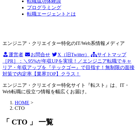
転職成功体験談
プログラミング
転職エージェントとは
エンジニア・クリエイター特化のIT/Web系情報メディア
運営者
お問合せ
X（旧Twitter）
サイトマップ
［PR］：＼95%が年収UPを実現！／エンジニア転職でキャ
リア・年収アップを『テックゴー』で目指す！無制限の面接
対策で内定率【業界TOP】クラス！
エンジニア・クリエイター特化サイト『転スト』は、IT・
Web転職に役立つ情報を幅広くお届け。
HOME
>
CTO
「 CTO 」 一覧