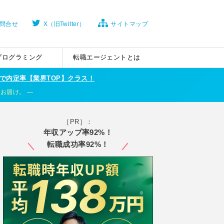
問合せ
X（旧Twitter）
サイトマップ
プログラミング
転職エージェントとは
で内定率【業界TOP】クラス！
くお届け。
［PR］：
年収アップ率92%！
転職成功率92%！