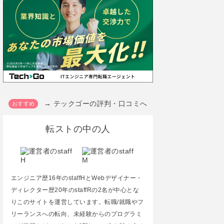
→ テックゴーの評判・口コミへ
転ストの中の人
エンジニア歴16年のstaffHとWebデザイナー・
ディレクター歴20年のstaffRの2名が中心とな
りこのサイトを運営しています。転職/就職やフ
リーランスへの転向、未経験からのプログラミ