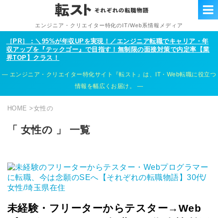
エンジニア・クリエイター特化のIT/Web系情報メディア
［PR］：＼95%が年収UPを実現！／エンジニア転職でキャリア・年
収アップを『テックゴー』で目指す！無制限の面接対策で内定率【業
界TOP】クラス！
エンジニア・クリエイター特化サイト『転スト』は、IT・Web転職に役立つ
情報を幅広くお届け。
HOME
>
女性の
「 女性の 」 一覧
未経験・フリーターからテスター→Web