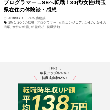
プログラマー→SEへ転職！30代/女性/埼玉
県在住の体験談・感想
2018/03/05
-
転職物語
20代
,
20代の転職
,
プログラマー
,
女性エンジニア
,
女性の
,
女性の
活躍
,
女性の転職
,
転職成功
,
転職活動
［PR］：
年収アップ率92%！
転職成功率92%！