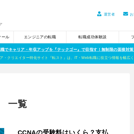
運営者
お
ア
クール
エンジニアの転職
転職成功体験談
ア転職でキャリア・年収アップを『テックゴー』で目指す！無制限の面接対策
ア・クリエイター特化サイト『転スト』は、IT・Web転職に役立つ情報を幅広
」 一覧
CCNAの受験料はいくら？支払