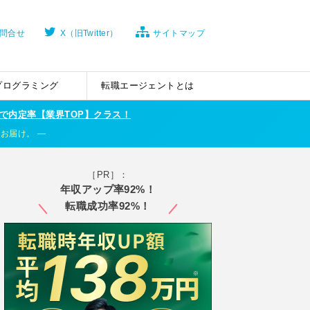
問合せ
X（旧Twitter）
サイトマップ
プログラミング
転職エージェントとは
で内定率【業界TOP】クラス！
くお届け。
［PR］：
年収アップ率92%！
転職成功率92%！