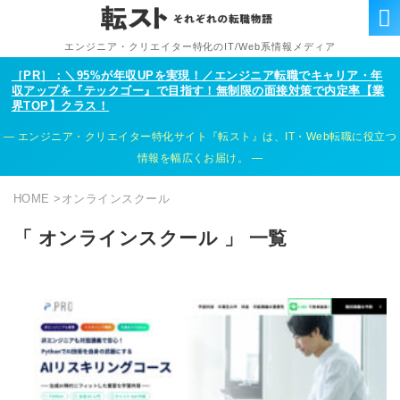
エンジニア・クリエイター特化のIT/Web系情報メディア
［PR］：＼95%が年収UPを実現！／エンジニア転職でキャリア・年
収アップを『テックゴー』で目指す！無制限の面接対策で内定率【業
界TOP】クラス！
エンジニア・クリエイター特化サイト『転スト』は、IT・Web転職に役立つ
情報を幅広くお届け。
HOME
>
オンラインスクール
「 オンラインスクール 」 一覧