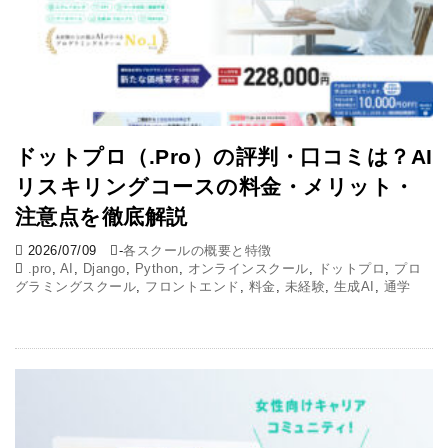
ドットプロ（.Pro）の評判・口コミは？AI
リスキリングコースの料金・メリット・
注意点を徹底解説
2026/07/09
-
各スクールの概要と特徴
.pro
,
AI
,
Django
,
Python
,
オンラインスクール
,
ドットプロ
,
プロ
グラミングスクール
,
フロントエンド
,
料金
,
未経験
,
生成AI
,
通学