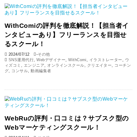
WithComiの評判を徹底解説！【担当者イ
ンタビューあり】フリーランスを目指せ
るスクール！
2024/07/12
-
その他
SNS運用代行
,
Webデザイナー
,
WithComi
,
イラストレーター
,
ウ
ィズコミ
,
エンジニア
,
オンラインスクール
,
クリエイター
,
コーチン
グ
,
コンサル
,
動画編集者
WebRuの評判・口コミは？サブスク型の
Webマーケティングスクール！