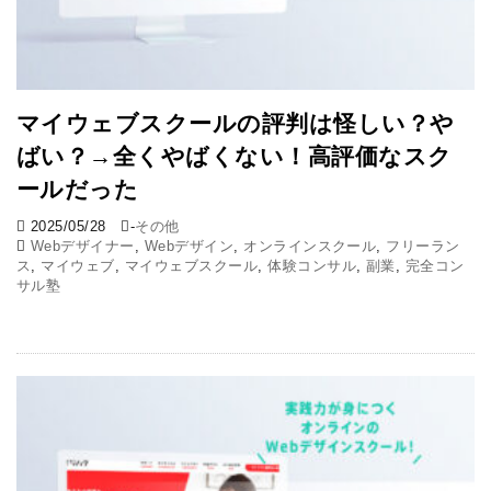
マイウェブスクールの評判は怪しい？や
ばい？→全くやばくない！高評価なスク
ールだった
2025/05/28
-
その他
Webデザイナー
,
Webデザイン
,
オンラインスクール
,
フリーラン
ス
,
マイウェブ
,
マイウェブスクール
,
体験コンサル
,
副業
,
完全コン
サル塾