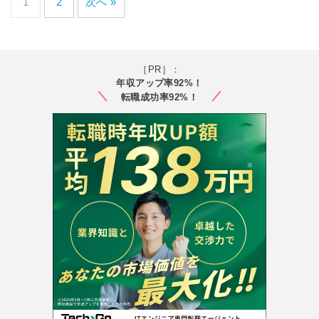
1
2
次へ »
［PR］：
年収アップ率92%！
転職成功率92%！