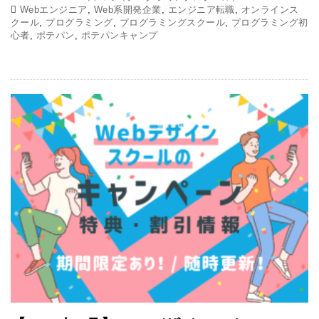
Webエンジニア
,
Web系開発企業
,
エンジニア転職
,
オンラインス
クール
,
プログラミング
,
プログラミングスクール
,
プログラミング初
心者
,
ポテパン
,
ポテパンキャンプ