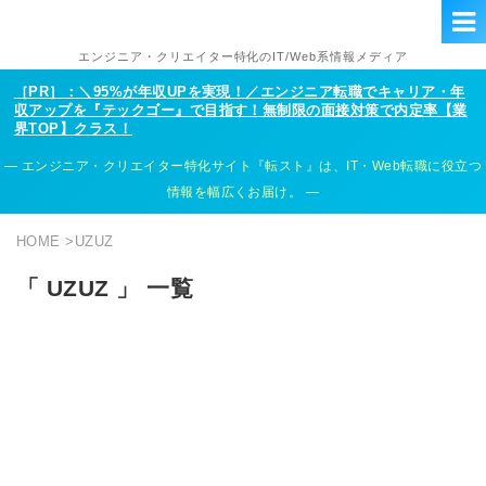
エンジニア・クリエイター特化のIT/Web系情報メディア
［PR］：＼95%が年収UPを実現！／エンジニア転職でキャリア・年
収アップを『テックゴー』で目指す！無制限の面接対策で内定率【業
界TOP】クラス！
エンジニア・クリエイター特化サイト『転スト』は、IT・Web転職に役立つ
情報を幅広くお届け。
HOME
>
UZUZ
「 UZUZ 」 一覧