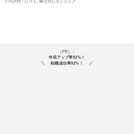
トの評判・口コミ
,
駆け出しエンジニア
［PR］：
年収アップ率92%！
転職成功率92%！