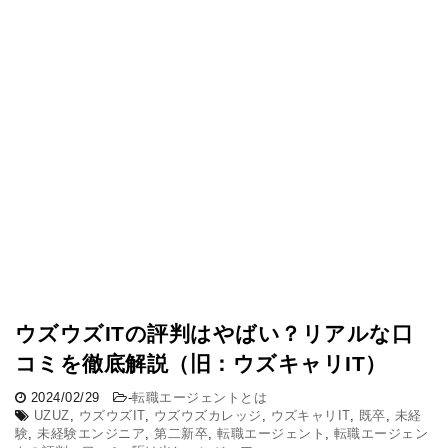
ウズウズITの評判はやばい？リアルな口
コミを徹底解説（旧：ウズキャリIT）
2024/02/29
-
転職エージェントとは
UZUZ
,
ウズウズIT
,
ウズウズカレッジ
,
ウズキャリIT
,
既卒
,
未経
験
,
未経験エンジニア
,
第二新卒
,
転職エージェント
,
転職エージェン