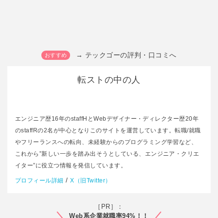
→ テックゴーの評判・口コミへ
転ストの中の人
エンジニア歴16年のstaffHとWebデザイナー・ディレクター歴20年
のstaffRの2名が中心となりこのサイトを運営しています。転職/就職
やフリーランスへの転向、未経験からのプログラミング学習など、
これから”新しい一歩を踏み出そうとしている、エンジニア・クリエ
イター”に役立つ情報を発信しています。
/
プロフィール詳細
X（旧Twitter）
［PR］：
Web系企業就職率94%！！