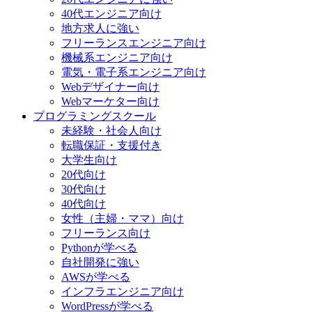
40代エンジニア向け
地方求人に強い
フリーランスエンジニア向け
機械系エンジニア向け
電気・電子系エンジニア向け
Webデザイナー向け
Webマーケター向け
プログラミングスクール
未経験・社会人向け
転職保証・支援付き
大学生向け
20代向け
30代向け
40代向け
女性（主婦・ママ）向け
フリーランス向け
Pythonが学べる
自社開発に強い
AWSが学べる
インフラエンジニア向け
WordPressが学べる