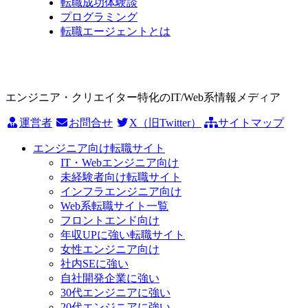
転職成功体験談
プログラミング
転職エージェントとは
エンジニア・クリエイター特化のIT/Web系情報メディア
運営者
お問合せ
X（旧Twitter）
サイトマップ
エンジニア向け転職サイト
IT・Webエンジニア向け
未経験者向け転職サイト
インフラエンジニア向け
Web系転職サイト一覧
フロントエンド向け
年収UPに強い転職サイト
女性エンジニア向け
社内SEに強い
自社開発企業に強い
30代エンジニアに強い
20代エンジニアに強い