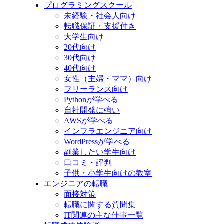
プログラミングスクール
未経験・社会人向け
転職保証・支援付き
大学生向け
20代向け
30代向け
40代向け
女性（主婦・ママ）向け
フリーランス向け
Pythonが学べる
自社開発に強い
AWSが学べる
インフラエンジニア向け
WordPressが学べる
副業したい学生向け
口コミ・評判
子供・小学生向けの教室
エンジニアの転職
面接対策
転職に関する質問集
IT関連の主な仕事一覧