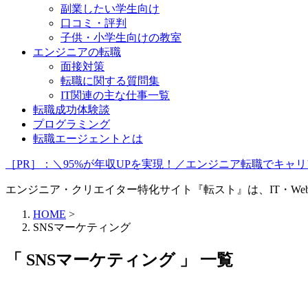
副業したい学生向け
口コミ・評判
子供・小学生向けの教室
エンジニアの転職
面接対策
転職に関する質問集
IT関連の主な仕事一覧
転職成功体験談
プログラミング
転職エージェントとは
［PR］：＼95%が年収UPを実現！／エンジニア転職でキ
エンジニア・クリエイター特化サイト『転スト』は、IT・W
HOME
>
SNSマーケティング
「 SNSマーケティング 」 一覧