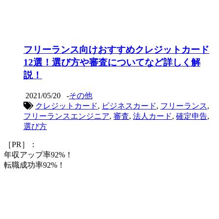
フリーランス向けおすすめクレジットカード
12選！選び方や審査についてなど詳しく解
説！
2021/05/20
-
その他
クレジットカード
,
ビジネスカード
,
フリーランス
,
フリーランスエンジニア
,
審査
,
法人カード
,
確定申告
,
選び方
［PR］：
年収アップ率92%！
転職成功率92%！