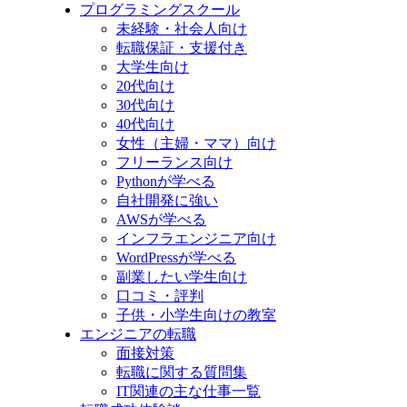
プログラミングスクール
未経験・社会人向け
転職保証・支援付き
大学生向け
20代向け
30代向け
40代向け
女性（主婦・ママ）向け
フリーランス向け
Pythonが学べる
自社開発に強い
AWSが学べる
インフラエンジニア向け
WordPressが学べる
副業したい学生向け
口コミ・評判
子供・小学生向けの教室
エンジニアの転職
面接対策
転職に関する質問集
IT関連の主な仕事一覧