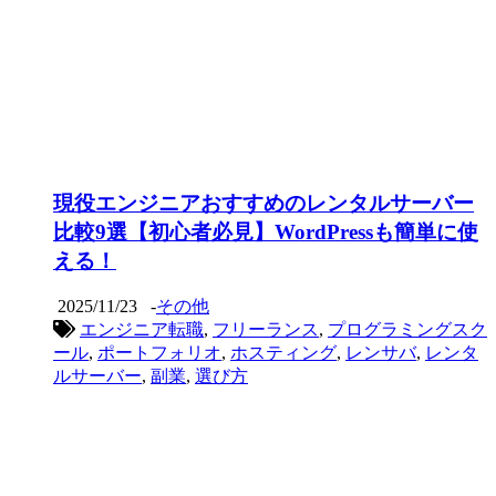
現役エンジニアおすすめのレンタルサーバー
比較9選【初心者必見】WordPressも簡単に使
える！
2025/11/23
-
その他
エンジニア転職
,
フリーランス
,
プログラミングスク
ール
,
ポートフォリオ
,
ホスティング
,
レンサバ
,
レンタ
ルサーバー
,
副業
,
選び方