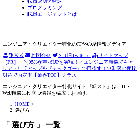
転職成功体験談
プログラミング
転職エージェントとは
エンジニア・クリエイター特化のIT/Web系情報メディア
運営者
お問合せ
X（旧Twitter）
サイトマップ
［PR］：＼95%が年収UPを実現！／エンジニア転職でキャ
リア・年収アップを『テックゴー』で目指す！無制限の面接
対策で内定率【業界TOP】クラス！
エンジニア・クリエイター特化サイト『転スト』は、IT・
Web転職に役立つ情報を幅広くお届け。
HOME
>
選び方
「 選び方 」 一覧