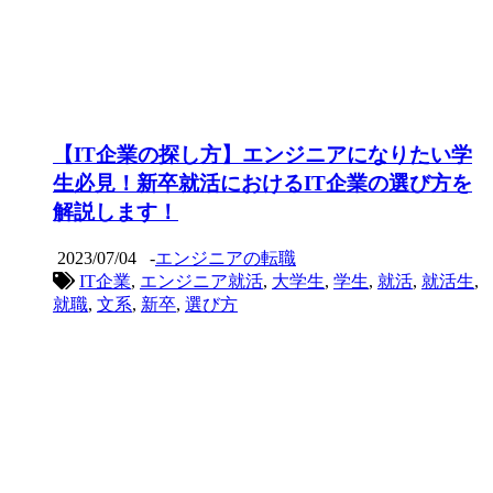
【IT企業の探し方】エンジニアになりたい学
生必見！新卒就活におけるIT企業の選び方を
解説します！
2023/07/04
-
エンジニアの転職
IT企業
,
エンジニア就活
,
大学生
,
学生
,
就活
,
就活生
,
就職
,
文系
,
新卒
,
選び方