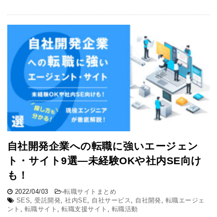
自社開発企業への転職に強いエージェン
ト・サイト9選―未経験OKや社内SE向け
も！
2022/04/03
-
転職サイトまとめ
SES
,
受託開発
,
社内SE
,
自社サービス
,
自社開発
,
転職エージェ
ント
,
転職サイト
,
転職支援サイト
,
転職活動