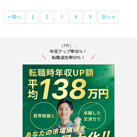
« 前へ
1
2
3
4
5
次へ »
［PR］：
年収アップ率92%！
転職成功率92%！