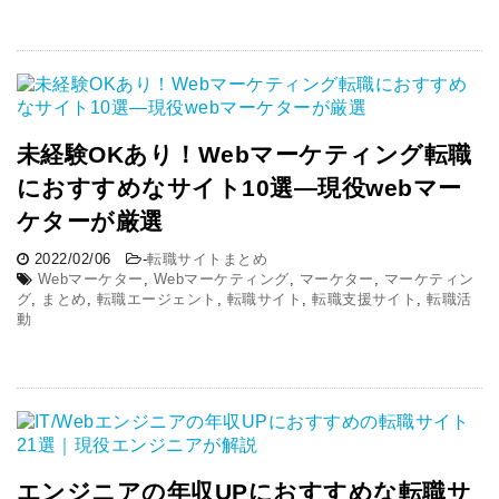
未経験OKあり！Webマーケティング転職
におすすめなサイト10選―現役webマー
ケターが厳選
2022/02/06
-
転職サイトまとめ
Webマーケター
,
Webマーケティング
,
マーケター
,
マーケティン
グ
,
まとめ
,
転職エージェント
,
転職サイト
,
転職支援サイト
,
転職活
動
エンジニアの年収UPにおすすめな転職サ