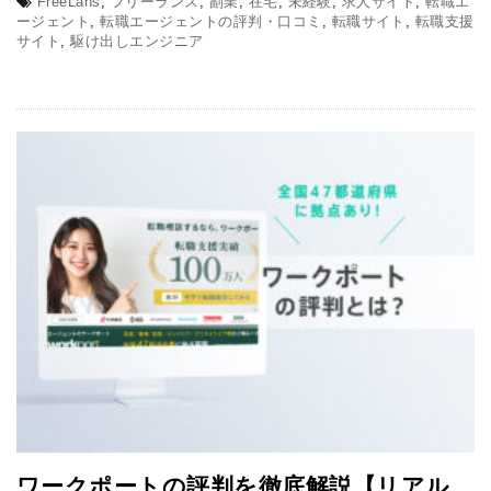
FreeLans
,
フリーランス
,
副業
,
在宅
,
未経験
,
求人サイト
,
転職エ
ージェント
,
転職エージェントの評判・口コミ
,
転職サイト
,
転職支援
サイト
,
駆け出しエンジニア
ワークポートの評判を徹底解説【リアル