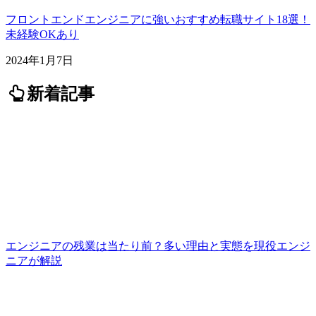
フロントエンドエンジニアに強いおすすめ転職サイト18選！
未経験OKあり
2024年1月7日
新着記事
エンジニアの残業は当たり前？多い理由と実態を現役エンジ
ニアが解説