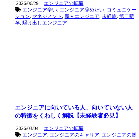
2026/06/29
-
エンジニアの転職
エンジニア辛い
,
エンジニア辞めたい
,
コミュニケー
ション
,
マネジメント
,
新人エンジニア
,
未経験
,
第二新
卒
,
駆け出しエンジニア
エンジニアに向いている人、向いていない人
の特徴をくわしく解説【未経験者必見】
2026/03/04
-
エンジニアの転職
エンジニア
,
エンジニアのキャリア
,
エンジニアの働