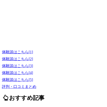
体験談はこちら[1]
体験談はこちら[2]
体験談はこちら[3]
体験談はこちら[4]
体験談はこちら[5]
評判・口コミまとめ
おすすめ記事