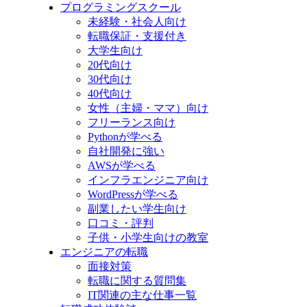
プログラミングスクール
未経験・社会人向け
転職保証・支援付き
大学生向け
20代向け
30代向け
40代向け
女性（主婦・ママ）向け
フリーランス向け
Pythonが学べる
自社開発に強い
AWSが学べる
インフラエンジニア向け
WordPressが学べる
副業したい学生向け
口コミ・評判
子供・小学生向けの教室
エンジニアの転職
面接対策
転職に関する質問集
IT関連の主な仕事一覧