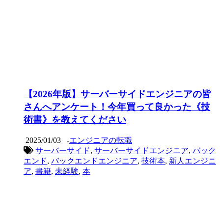
【2026年版】サーバーサイドエンジニアの皆
さんへアンケート！今年買って良かった《技
術書》を教えてください
2025/01/03
-
エンジニアの転職
サーバーサイド
,
サーバーサイドエンジニア
,
バック
エンド
,
バックエンドエンジニア
,
技術本
,
新人エンジニ
ア
,
書籍
,
未経験
,
本