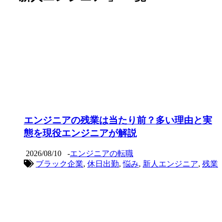
エンジニアの残業は当たり前？多い理由と実
態を現役エンジニアが解説
2026/08/10
-
エンジニアの転職
ブラック企業
,
休日出勤
,
悩み
,
新人エンジニア
,
残業