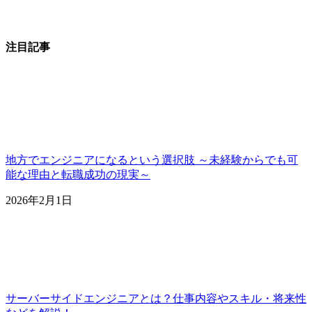
注目記事
地方でエンジニアになるという選択肢 ～未経験からでも可
能な理由と転職成功の現実～
2026年2月1日
サーバーサイドエンジニアとは？仕事内容やスキル・将来性