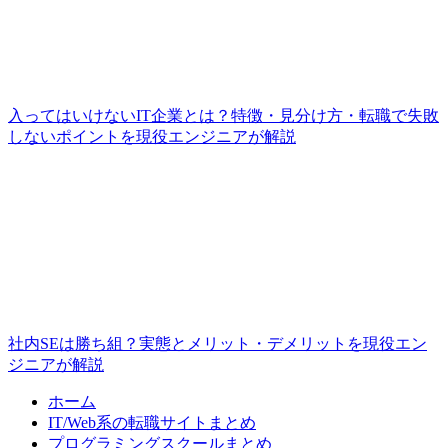
入ってはいけないIT企業とは？特徴・見分け方・転職で失敗
しないポイントを現役エンジニアが解説
社内SEは勝ち組？実態とメリット・デメリットを現役エン
ジニアが解説
ホーム
IT/Web系の転職サイトまとめ
プログラミングスクールまとめ