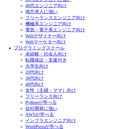
40代エンジニア向け
地方求人に強い
フリーランスエンジニア向け
機械系エンジニア向け
電気・電子系エンジニア向け
Webデザイナー向け
Webマーケター向け
プログラミングスクール
未経験・社会人向け
転職保証・支援付き
大学生向け
20代向け
30代向け
40代向け
女性（主婦・ママ）向け
フリーランス向け
Pythonが学べる
自社開発に強い
AWSが学べる
インフラエンジニア向け
WordPressが学べる