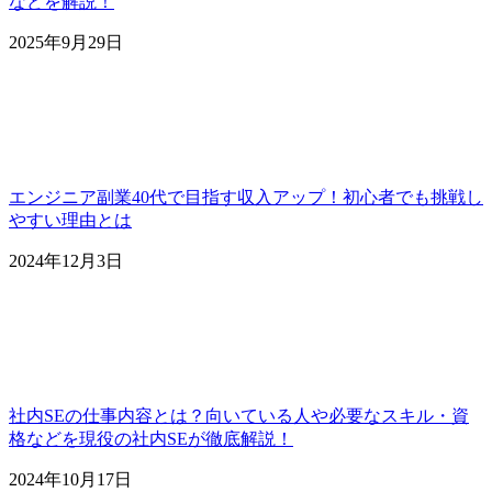
などを解説！
2025年9月29日
エンジニア副業40代で目指す収入アップ！初心者でも挑戦し
やすい理由とは
2024年12月3日
社内SEの仕事内容とは？向いている人や必要なスキル・資
格などを現役の社内SEが徹底解説！
2024年10月17日