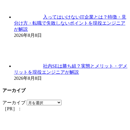
入ってはいけないIT企業とは？特徴・見
分け方・転職で失敗しないポイントを現役エンジニア
が解説
2026年8月8日
社内SEは勝ち組？実態とメリット・デメ
リットを現役エンジニアが解説
2026年8月8日
アーカイブ
アーカイブ
［PR］：