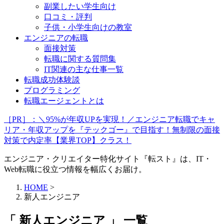
副業したい学生向け
口コミ・評判
子供・小学生向けの教室
エンジニアの転職
面接対策
転職に関する質問集
IT関連の主な仕事一覧
転職成功体験談
プログラミング
転職エージェントとは
［PR］：＼95%が年収UPを実現！／エンジニア転職でキャ
リア・年収アップを『テックゴー』で目指す！無制限の面接
対策で内定率【業界TOP】クラス！
エンジニア・クリエイター特化サイト『転スト』は、IT・
Web転職に役立つ情報を幅広くお届け。
HOME
>
新人エンジニア
「 新人エンジニア 」 一覧