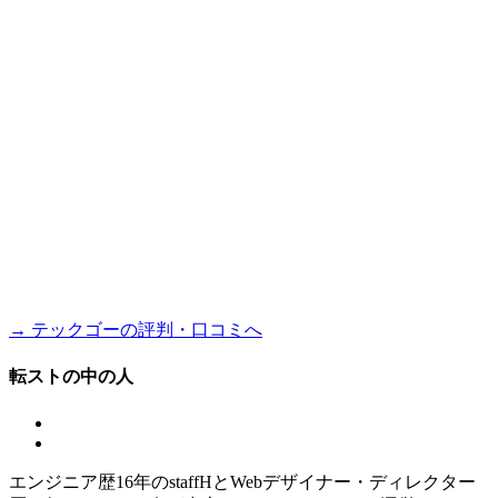
→ テックゴーの評判・口コミへ
転ストの中の人
エンジニア歴16年のstaffHとWebデザイナー・ディレクター