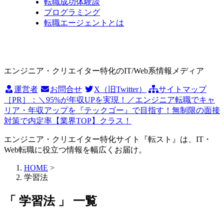
転職成功体験談
プログラミング
転職エージェントとは
エンジニア・クリエイター特化のIT/Web系情報メディア
運営者
お問合せ
X（旧Twitter）
サイトマップ
［PR］：＼95%が年収UPを実現！／エンジニア転職でキャ
リア・年収アップを『テックゴー』で目指す！無制限の面接
対策で内定率【業界TOP】クラス！
エンジニア・クリエイター特化サイト『転スト』は、IT・
Web転職に役立つ情報を幅広くお届け。
HOME
>
学習法
「 学習法 」 一覧