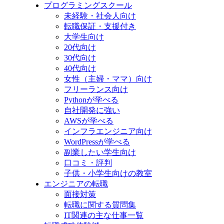
プログラミングスクール
未経験・社会人向け
転職保証・支援付き
大学生向け
20代向け
30代向け
40代向け
女性（主婦・ママ）向け
フリーランス向け
Pythonが学べる
自社開発に強い
AWSが学べる
インフラエンジニア向け
WordPressが学べる
副業したい学生向け
口コミ・評判
子供・小学生向けの教室
エンジニアの転職
面接対策
転職に関する質問集
IT関連の主な仕事一覧