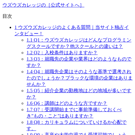
ウズウズカレッジの［公式サイトへ］
目次
1
ウズウズカレッジのよくある質問｜当サイト独占イ
ンタビュー！
1.1
Q1：ウズウズカレッジはどんなプログラミン
グスクールですか？他スクールとの違いは？
1.2
Q2：入校条件はありますか？
1.3
Q3：就職先の企業や業界はどのようなもので
すか？
1.4
Q4：就職先企業はそのような基準で選考され
たのでしょうか？ブラックな環境の企業はありま
せんか？
1.5
Q5：紹介企業の勤務地はどの地域が多いです
か？
1.6
Q6：講師はどのような方ですか？
1.7
Q7：受講開始までに事前準備しておくべ
き”もの・こと”はありますか？
1.8
Q8：カリキュラムについていけるか心配で
す。
1.9
Q9：高卒や大学中退でも受講可能でしょう