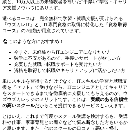
績と、10万人以上の未経験者を導いた”手厚い”学習・キャリ
ア支援ノウハウにあります。
選べるコースは、完全無料で学習・就職支援が受けられる
『ウズカレIT』と、IT専門資格の取得に特化した『資格取得
コース』の2種類が用意されています。
このような方におすすめ！
今すぐ、未経験からITエンジニアになりたい方
独学に不安があるので、手厚いサポートが欲しい方
充実した就職・転職サポートを受けたい方
資格を取得して転職やキャリアアップに活かしたい方
単にスキルを習得するだけでなく、ITスキルの学習と就職支
援を『セット』で受けながら、
ITエンジニアとしてキャリア
をスタートできるまでを徹底的に支援
してもらえるのが、ウ
ズウズカレッジのメリットです。これは、
実績のある信頼性
の高いスクール
だからこそ提供できるサービスといえます。
とはいえ、これまで何度かスクール受講を検討するも、
受講
料や仕事、家事育児との両立などで悩み断念
した方もいるか
と思います。また、他のスクールの口コミ（
悪い・怪し