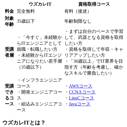
ウズカレIT
資格取得コース
料金
完全無料
有料（後述）
対象
35歳以下
年齢制限なし
年齢
・まずは自分のペースで学習
・「今すぐ」未経験か
して、武器となる資格を取得
らITエンジニアとして
したい方
受講
就職・転職したい方
・資格を取得して年収・キャ
者層
・未経験からITエンジ
リアアップしたい方
ニアになりたい若手層
・「36歳以上」でIT業界を目
（35歳以下）
指す方（年齢を考慮し、確か
なスキルで勝負したい）
・インフラエンジニア
受講
コース
・
AWSコース
でき
・開発エンジニアコー
・
CCNAコース
るコ
ス
・
LinuCコース
ース
・組込みエンジニアコ
・
Javaコース
ース
ウズカレITとは？