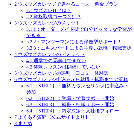
2
ウズウズカレッジで選べるコース・料金プラン
2.1
ウズカレITとは？
2.2
資格取得コースとは？
3
ウズウズカレッジのメリット
3.1
1：オーダーメイド型で自分ピッタリな学習が
できる！
3.2
2：マンツーマンによる伴走型サポート！
3.3
3：エキスパートによる手厚い就職・転職支援
4
ウズウズカレッジのデメリット
4.1
通学での受講はできない
4.2
体験レッスンは開催していない
5
ウズウズカレッジの評判・口コミ・体験談
6
ウズウズカレッジ申込みから就職・転職までの流れ
6.1
［STEP1］：無料カウンセリングに申込み・
参加
6.2
［STEP2］：受講・学習サポート開始
6.3
［STEP3］：就職・転職サポート開始
6.4
［STEP4］：内定決定・入社後フォロー
7
よくある質問【公式サイトより】
8
まとめ