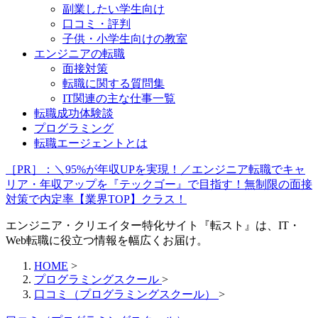
副業したい学生向け
口コミ・評判
子供・小学生向けの教室
エンジニアの転職
面接対策
転職に関する質問集
IT関連の主な仕事一覧
転職成功体験談
プログラミング
転職エージェントとは
［PR］：＼95%が年収UPを実現！／エンジニア転職でキャ
リア・年収アップを『テックゴー』で目指す！無制限の面接
対策で内定率【業界TOP】クラス！
エンジニア・クリエイター特化サイト『転スト』は、IT・
Web転職に役立つ情報を幅広くお届け。
HOME
>
プログラミングスクール
>
口コミ（プログラミングスクール）
>