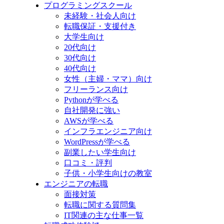
プログラミングスクール
未経験・社会人向け
転職保証・支援付き
大学生向け
20代向け
30代向け
40代向け
女性（主婦・ママ）向け
フリーランス向け
Pythonが学べる
自社開発に強い
AWSが学べる
インフラエンジニア向け
WordPressが学べる
副業したい学生向け
口コミ・評判
子供・小学生向けの教室
エンジニアの転職
面接対策
転職に関する質問集
IT関連の主な仕事一覧