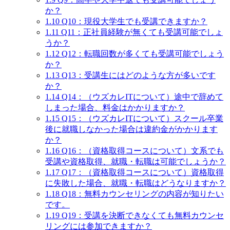
か？
1.10
Q10：現役大学生でも受講できますか？
1.11
Q11：正社員経験が無くても受講可能でしょ
うか？
1.12
Q12：転職回数が多くても受講可能でしょう
か？
1.13
Q13：受講生にはどのような方が多いです
か？
1.14
Q14：（ウズカレITについて）途中で辞めて
しまった場合、料金はかかりますか？
1.15
Q15：（ウズカレITについて）スクール卒業
後に就職しなかった場合は違約金がかかります
か？
1.16
Q16：（資格取得コースについて）文系でも
受講や資格取得、就職・転職は可能でしょうか？
1.17
Q17：（資格取得コースについて）資格取得
に失敗した場合、就職・転職はどうなりますか？
1.18
Q18：無料カウンセリングの内容が知りたい
です。
1.19
Q19：受講を決断できなくても無料カウンセ
リングには参加できますか？