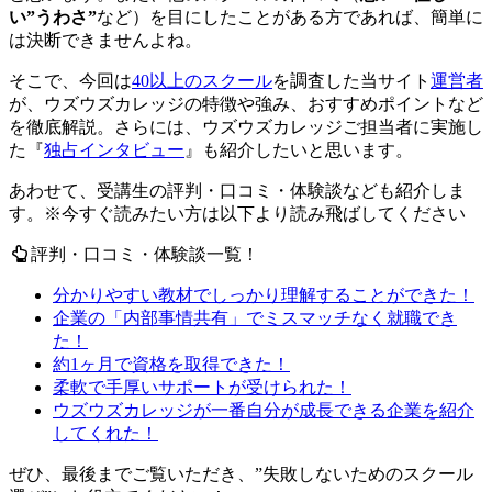
い”うわさ”
など）を目にしたことがある方であれば、簡単に
は決断できませんよね。
そこで、今回は
40以上のスクール
を調査した当サイト
運営者
が、ウズウズカレッジの特徴や強み、おすすめポイントなど
を徹底解説。さらには、
ウズウズカレッジご担当者に実施し
た『
独占インタビュー
』も紹介
したいと思います。
あわせて、受講生の評判・口コミ・体験談なども紹介しま
す。
※今すぐ読みたい方は以下より読み飛ばしてください
評判・口コミ・体験談一覧！
分かりやすい教材でしっかり理解することができた！
企業の「内部事情共有」でミスマッチなく就職でき
た！
約1ヶ月で資格を取得できた！
柔軟で手厚いサポートが受けられた！
ウズウズカレッジが一番自分が成長できる企業を紹介
してくれた！
ぜひ、最後までご覧いただき、”
失敗しないためのスクール