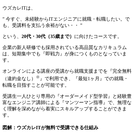
ウズカレITは、
” 今すぐ、未経験からITエンジニアに就職・転職したい。で
も、受講料を支払う余裕がない・・ ”
という、
20代・30代（35歳まで）
に向けたコースです。
企業の新人研修でも採用されている高品質なカリキュラム
は、短期集中でも『即戦力』が身につくものとなっていま
す。
オンラインによる講座の受講から就職支援までを『
完全無料
※
（違約金なし）
』で利用でき、『最短1ヶ月』での就職・
転職を目指すことが可能です。
受講生一人ひとり専用の『オーダーメイド型学習』と経験豊
富なエンジニア講師による『マンツーマン指導』で、
無理な
く理解を深めながら着実にスキルアップ
することができま
す。
図解：ウズカレITが無料で受講できる仕組み