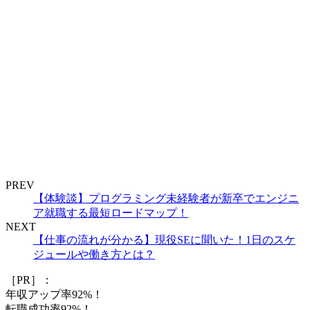
PREV
【体験談】プログラミング未経験者が新卒でエンジニ
ア就職する最短ロードマップ！
NEXT
【仕事の流れが分かる】現役SEに聞いた！1日のスケ
ジュールや働き方とは？
［PR］：
年収アップ率92%！
転職成功率92%！