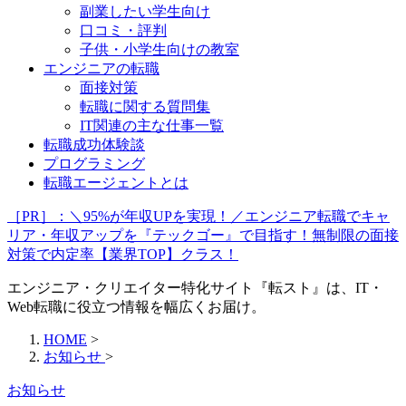
副業したい学生向け
口コミ・評判
子供・小学生向けの教室
エンジニアの転職
面接対策
転職に関する質問集
IT関連の主な仕事一覧
転職成功体験談
プログラミング
転職エージェントとは
［PR］：＼95%が年収UPを実現！／エンジニア転職でキャ
リア・年収アップを『テックゴー』で目指す！無制限の面接
対策で内定率【業界TOP】クラス！
エンジニア・クリエイター特化サイト『転スト』は、IT・
Web転職に役立つ情報を幅広くお届け。
HOME
>
お知らせ
>
お知らせ