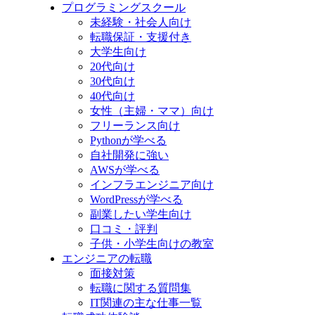
プログラミングスクール
未経験・社会人向け
転職保証・支援付き
大学生向け
20代向け
30代向け
40代向け
女性（主婦・ママ）向け
フリーランス向け
Pythonが学べる
自社開発に強い
AWSが学べる
インフラエンジニア向け
WordPressが学べる
副業したい学生向け
口コミ・評判
子供・小学生向けの教室
エンジニアの転職
面接対策
転職に関する質問集
IT関連の主な仕事一覧