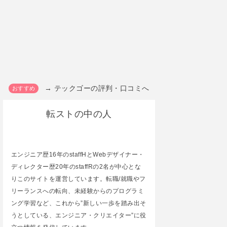
→ テックゴーの評判・口コミへ
転ストの中の人
エンジニア歴16年のstaffHとWebデザイナー・
ディレクター歴20年のstaffRの2名が中心とな
りこのサイトを運営しています。転職/就職やフ
リーランスへの転向、未経験からのプログラミ
ング学習など、これから”新しい一歩を踏み出そ
うとしている、エンジニア・クリエイター”に役