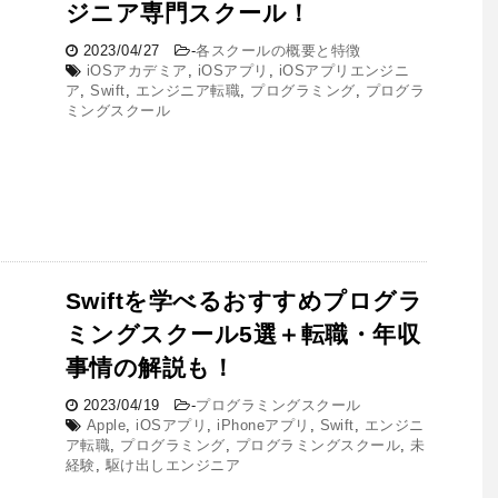
ジニア専門スクール！
2023/04/27
-
各スクールの概要と特徴
iOSアカデミア
,
iOSアプリ
,
iOSアプリエンジニ
ア
,
Swift
,
エンジニア転職
,
プログラミング
,
プログラ
ミングスクール
Swiftを学べるおすすめプログラ
ミングスクール5選＋転職・年収
事情の解説も！
2023/04/19
-
プログラミングスクール
Apple
,
iOSアプリ
,
iPhoneアプリ
,
Swift
,
エンジニ
ア転職
,
プログラミング
,
プログラミングスクール
,
未
経験
,
駆け出しエンジニア