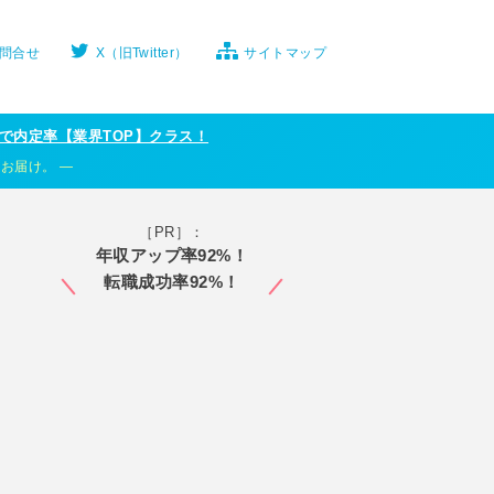
問合せ
X（旧Twitter）
サイトマップ
で内定率【業界TOP】クラス！
くお届け。
［PR］：
年収アップ率92%！
転職成功率92%！