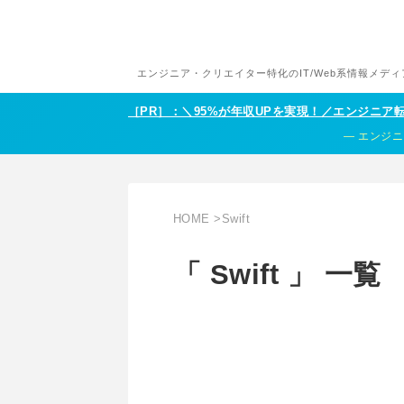
エンジニア・クリエイター特化のIT/Web系情報メディ
［PR］：＼95%が年収UPを実現！／エンジニ
エンジニ
HOME
>
Swift
「 Swift 」 一覧