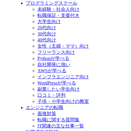
プログラミングスクール
未経験・社会人向け
転職保証・支援付き
大学生向け
20代向け
30代向け
40代向け
女性（主婦・ママ）向け
フリーランス向け
Pythonが学べる
自社開発に強い
AWSが学べる
インフラエンジニア向け
WordPressが学べる
副業したい学生向け
口コミ・評判
子供・小学生向けの教室
エンジニアの転職
面接対策
転職に関する質問集
IT関連の主な仕事一覧