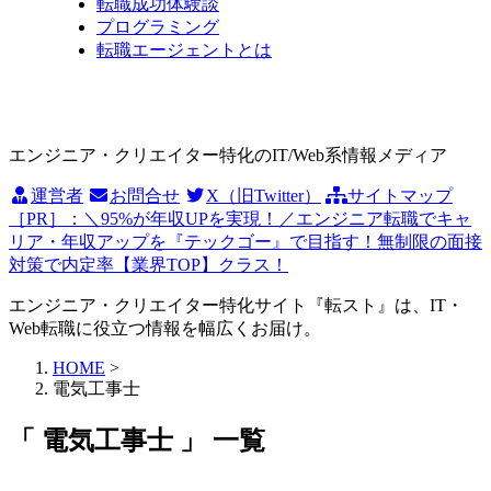
転職成功体験談
プログラミング
転職エージェントとは
エンジニア・クリエイター特化のIT/Web系情報メディア
運営者
お問合せ
X（旧Twitter）
サイトマップ
［PR］：＼95%が年収UPを実現！／エンジニア転職でキャ
リア・年収アップを『テックゴー』で目指す！無制限の面接
対策で内定率【業界TOP】クラス！
エンジニア・クリエイター特化サイト『転スト』は、IT・
Web転職に役立つ情報を幅広くお届け。
HOME
>
電気工事士
「 電気工事士 」 一覧