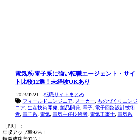
電気系/電子系に強い転職エージェント・サイ
ト比較12選！未経験OKあり
2023/05/21
-
転職サイトまとめ
フィールドエンジニア
,
メーカー
,
ものづくりエンジ
ニア
,
生産技術開発
,
製品開発
,
電子
,
電子回路設計技術
者
,
電子系
,
電気
,
電気主任技術者
,
電気工事士
,
電気系
［PR］：
年収アップ率92%！
転職成功率92%！