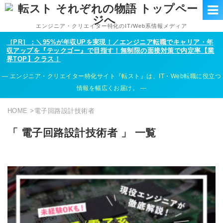
エンジニア・クリエイター特化のIT/Web系情報メディア
［PR］：＼95%が年収UPを実現！／エンジニア転職でキャリア・年
収アップを『テックゴー』で目指す！無制限の面接対策で内定率【業
界TOP】クラス！
エンジニア・クリエイター特化サイト『転スト』は、IT・Web転職に役立つ
情報を幅広くお届け。
HOME
>
電子回路設計技術者
「 電子回路設計技術者 」 一覧