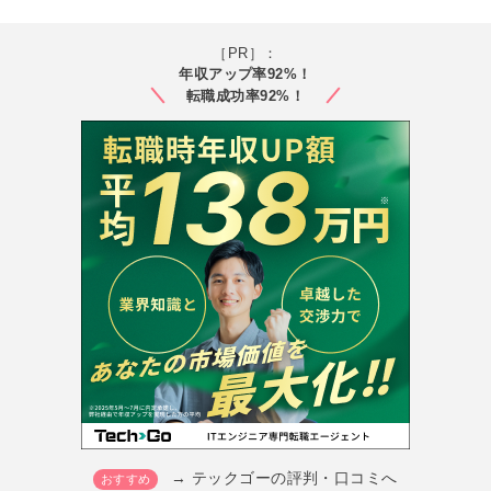
［PR］：
年収アップ率92%！
転職成功率92%！
→ テックゴーの評判・口コミへ