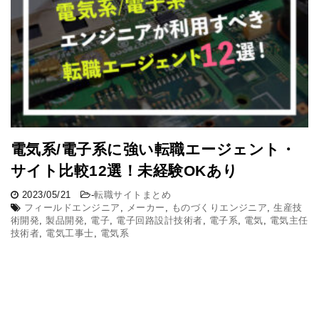
電気系/電子系に強い転職エージェント・
サイト比較12選！未経験OKあり
2023/05/21
-
転職サイトまとめ
フィールドエンジニア
,
メーカー
,
ものづくりエンジニア
,
生産技
術開発
,
製品開発
,
電子
,
電子回路設計技術者
,
電子系
,
電気
,
電気主任
技術者
,
電気工事士
,
電気系