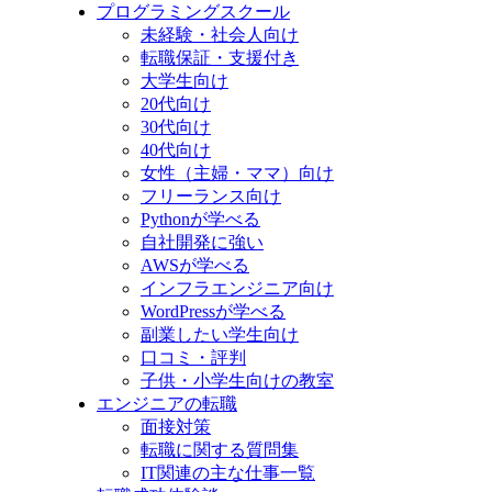
プログラミングスクール
未経験・社会人向け
転職保証・支援付き
大学生向け
20代向け
30代向け
40代向け
女性（主婦・ママ）向け
フリーランス向け
Pythonが学べる
自社開発に強い
AWSが学べる
インフラエンジニア向け
WordPressが学べる
副業したい学生向け
口コミ・評判
子供・小学生向けの教室
エンジニアの転職
面接対策
転職に関する質問集
IT関連の主な仕事一覧