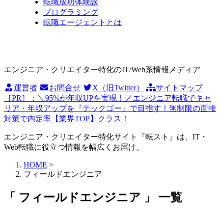
転職成功体験談
プログラミング
転職エージェントとは
エンジニア・クリエイター特化のIT/Web系情報メディア
運営者
お問合せ
X（旧Twitter）
サイトマップ
［PR］：＼95%が年収UPを実現！／エンジニア転職でキャ
リア・年収アップを『テックゴー』で目指す！無制限の面接
対策で内定率【業界TOP】クラス！
エンジニア・クリエイター特化サイト『転スト』は、IT・
Web転職に役立つ情報を幅広くお届け。
HOME
>
フィールドエンジニア
「 フィールドエンジニア 」 一覧