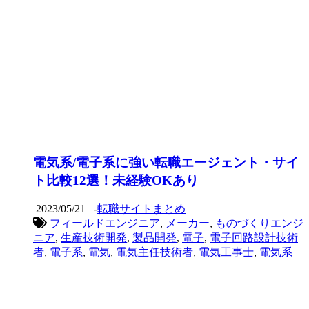
電気系/電子系に強い転職エージェント・サイ
ト比較12選！未経験OKあり
2023/05/21
-
転職サイトまとめ
フィールドエンジニア
,
メーカー
,
ものづくりエンジ
ニア
,
生産技術開発
,
製品開発
,
電子
,
電子回路設計技術
者
,
電子系
,
電気
,
電気主任技術者
,
電気工事士
,
電気系