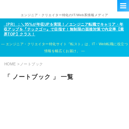
エンジニア・クリエイター特化のIT/Web系情報メディア
［PR］：＼95%が年収UPを実現！／エンジニア転職でキャリア・年
収アップを『テックゴー』で目指す！無制限の面接対策で内定率【業
界TOP】クラス！
エンジニア・クリエイター特化サイト『転スト』は、IT・Web転職に役立つ
情報を幅広くお届け。
HOME
>
ノートブック
「 ノートブック 」 一覧