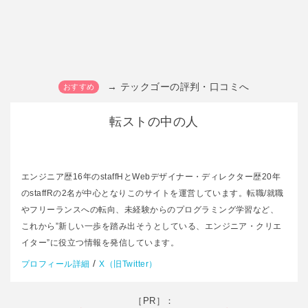
→ テックゴーの評判・口コミへ
転ストの中の人
エンジニア歴16年のstaffHとWebデザイナー・ディレクター歴20年
のstaffRの2名が中心となりこのサイトを運営しています。転職/就職
やフリーランスへの転向、未経験からのプログラミング学習など、
これから”新しい一歩を踏み出そうとしている、エンジニア・クリエ
イター”に役立つ情報を発信しています。
/
プロフィール詳細
X（旧Twitter）
［PR］：