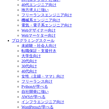
40代エンジニア向け
地方求人に強い
フリーランスエンジニア向け
機械系エンジニア向け
電気・電子系エンジニア向け
Webデザイナー向け
Webマーケター向け
プログラミングスクール
未経験・社会人向け
転職保証・支援付き
大学生向け
20代向け
30代向け
40代向け
女性（主婦・ママ）向け
フリーランス向け
Pythonが学べる
自社開発に強い
AWSが学べる
インフラエンジニア向け
WordPressが学べる