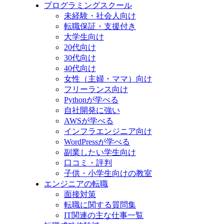
プログラミングスクール
未経験・社会人向け
転職保証・支援付き
大学生向け
20代向け
30代向け
40代向け
女性（主婦・ママ）向け
フリーランス向け
Pythonが学べる
自社開発に強い
AWSが学べる
インフラエンジニア向け
WordPressが学べる
副業したい学生向け
口コミ・評判
子供・小学生向けの教室
エンジニアの転職
面接対策
転職に関する質問集
IT関連の主な仕事一覧