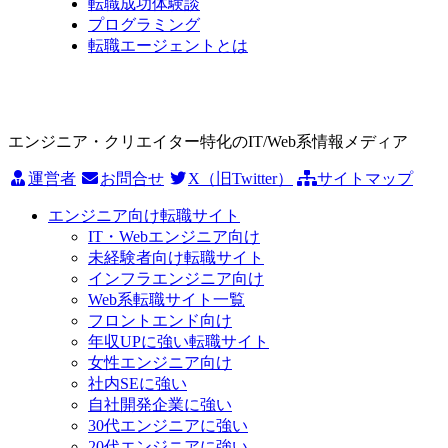
転職成功体験談
プログラミング
転職エージェントとは
エンジニア・クリエイター特化のIT/Web系情報メディア
運営者
お問合せ
X（旧Twitter）
サイトマップ
エンジニア向け転職サイト
IT・Webエンジニア向け
未経験者向け転職サイト
インフラエンジニア向け
Web系転職サイト一覧
フロントエンド向け
年収UPに強い転職サイト
女性エンジニア向け
社内SEに強い
自社開発企業に強い
30代エンジニアに強い
20代エンジニアに強い