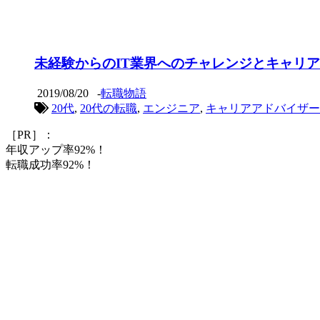
未経験からのIT業界へのチャレンジとキャリア
2019/08/20
-
転職物語
20代
,
20代の転職
,
エンジニア
,
キャリアアドバイザー
［PR］：
年収アップ率92%！
転職成功率92%！