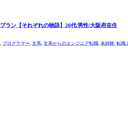
プラン【それぞれの物語】20代/男性/大阪府在住
,
プログラマー
,
文系
,
文系からのエンジニア転職
,
未経験
,
転職