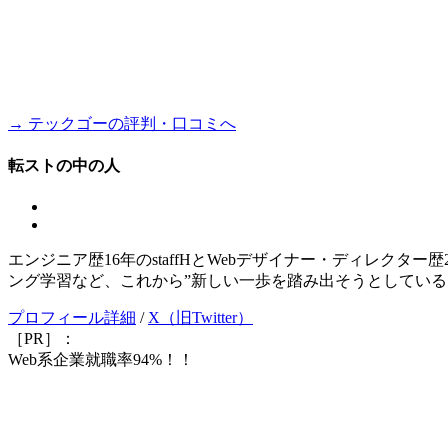
→ テックゴーの評判・口コミへ
転ストの中の人
エンジニア歴16年のstaffHとWebデザイナー・ディレクタ
ング学習など、これから”新しい一歩を踏み出そうとしている
プロフィール詳細
/
X（旧Twitter）
［PR］：
Web系企業就職率94%！！