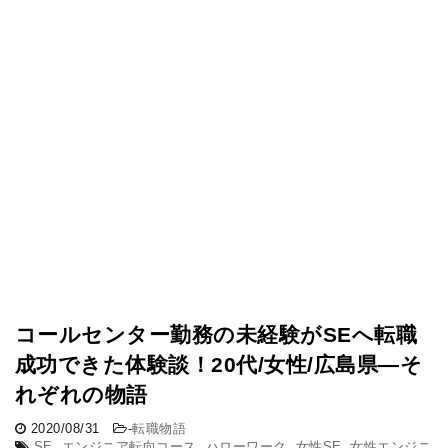
コールセンター勤務の未経験がSEへ転職
成功できた体験談！20代/女性/広島県―そ
れぞれの物語
2020/08/31
-
転職物語
SE
,
エンジニア転向コース
,
ハローワーク
,
女性SE
,
女性エンジニ