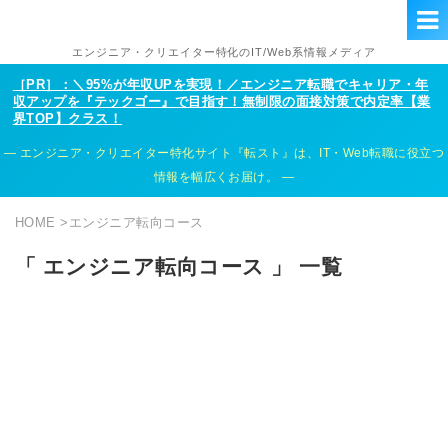
エンジニア・クリエイター特化のIT/Web系情報メディア
［PR］：＼95%が年収UPを実現！／エンジニア転職でキャリア・年
収アップを『テックゴー』で目指す！無制限の面接対策で内定率【業
界TOP】クラス！
エンジニア・クリエイター特化サイト『転スト』は、IT・Web転職に役立つ
情報を幅広くお届け。
HOME
>
エンジニア転向コース
「 エンジニア転向コース 」 一覧