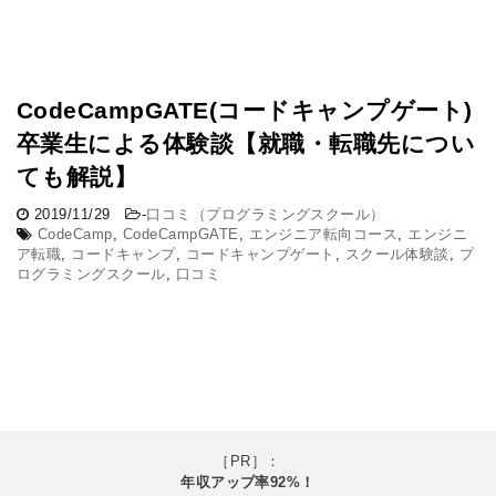
CodeCampGATE(コードキャンプゲート)
卒業生による体験談【就職・転職先につい
ても解説】
2019/11/29
-
口コミ（プログラミングスクール）
CodeCamp
,
CodeCampGATE
,
エンジニア転向コース
,
エンジニ
ア転職
,
コードキャンプ
,
コードキャンプゲート
,
スクール体験談
,
プ
ログラミングスクール
,
口コミ
［PR］：
年収アップ率92%！