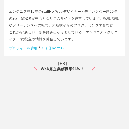
エンジニア歴16年のstaffHとWebデザイナー・ディレクター歴20年
のstaffRの2名が中心となりこのサイトを運営しています。転職/就職
やフリーランスへの転向、未経験からのプログラミング学習など、
これから”新しい一歩を踏み出そうとしている、エンジニア・クリエ
イター”に役立つ情報を発信しています。
/
プロフィール詳細
X（旧Twitter）
［PR］：
Web系企業就職率94%！！