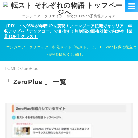
エンジニア・クリエイター特化のIT/Web系情報メディア
［PR］：＼95%が年収UPを実現！／エンジニア転職でキャリア・年
収アップを『テックゴー』で目指す！無制限の面接対策で内定率【業
界TOP】クラス！
エンジニア・クリエイター特化サイト『転スト』は、IT・Web転職に役立つ
情報を幅広くお届け。
HOME
>
ZeroPlus
「 ZeroPlus 」 一覧