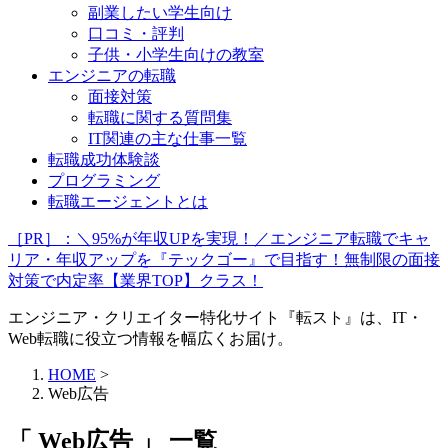
副業したい学生向け
口コミ・評判
子供・小学生向けの教室
エンジニアの転職
面接対策
転職に関する質問集
IT関連の主な仕事一覧
転職成功体験談
プログラミング
転職エージェントとは
［PR］：＼95%が年収UPを実現！／エンジニア転職でキャ
リア・年収アップを『テックゴー』で目指す！無制限の面接
対策で内定率【業界TOP】クラス！
エンジニア・クリエイター特化サイト『転スト』は、IT・
Web転職に役立つ情報を幅広くお届け。
HOME
>
Web広告
「 Web広告 」 一覧