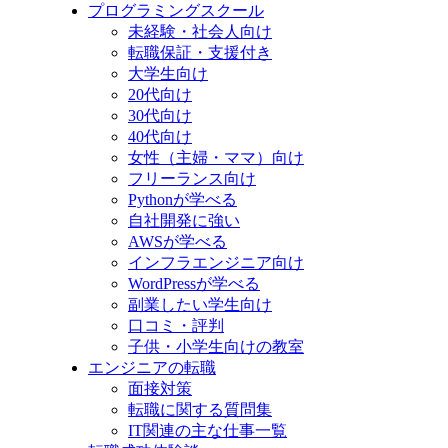
プログラミングスクール
未経験・社会人向け
転職保証・支援付き
大学生向け
20代向け
30代向け
40代向け
女性（主婦・ママ）向け
フリーランス向け
Pythonが学べる
自社開発に強い
AWSが学べる
インフラエンジニア向け
WordPressが学べる
副業したい学生向け
口コミ・評判
子供・小学生向けの教室
エンジニアの転職
面接対策
転職に関する質問集
IT関連の主な仕事一覧