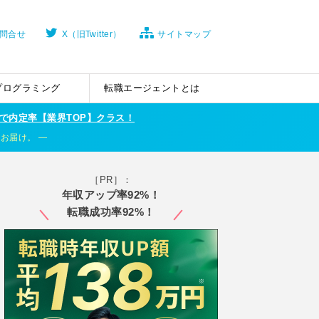
問合せ
X（旧Twitter）
サイトマップ
プログラミング
転職エージェントとは
で内定率【業界TOP】クラス！
くお届け。
［PR］：
年収アップ率92%！
転職成功率92%！