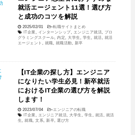
就活エージェント11選！選び方
と成功のコツを解説
2025/02/01
-
転職サイトまとめ
IT企業
,
インターンシップ
,
エンジニア就活
,
プロ
グラミングスクール
,
内定
,
大学生
,
学生
,
就活
,
就活
エージェント
,
就職
,
就職活動
,
新卒
【IT企業の探し方】エンジニア
になりたい学生必見！新卒就活
におけるIT企業の選び方を解説
します！
2023/07/04
-
エンジニアの転職
IT企業
,
エンジニア就活
,
大学生
,
学生
,
就活
,
就活
生
,
就職
,
文系
,
新卒
,
選び方