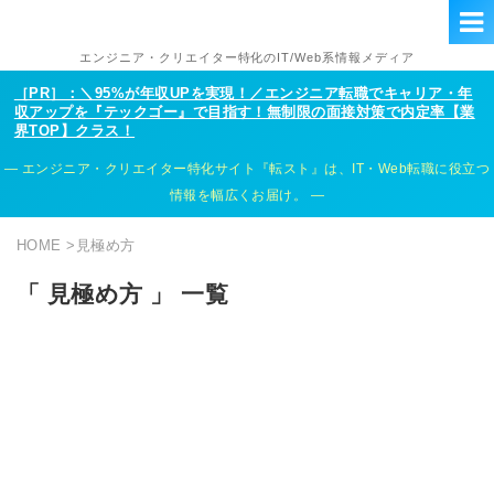
エンジニア・クリエイター特化のIT/Web系情報メディア
［PR］：＼95%が年収UPを実現！／エンジニア転職でキャリア・年
収アップを『テックゴー』で目指す！無制限の面接対策で内定率【業
界TOP】クラス！
エンジニア・クリエイター特化サイト『転スト』は、IT・Web転職に役立つ
情報を幅広くお届け。
HOME
>
見極め方
「 見極め方 」 一覧