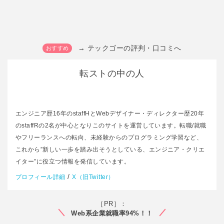
→ テックゴーの評判・口コミへ
転ストの中の人
エンジニア歴16年のstaffHとWebデザイナー・ディレクター歴20年
のstaffRの2名が中心となりこのサイトを運営しています。転職/就職
やフリーランスへの転向、未経験からのプログラミング学習など、
これから”新しい一歩を踏み出そうとしている、エンジニア・クリエ
イター”に役立つ情報を発信しています。
/
プロフィール詳細
X（旧Twitter）
［PR］：
Web系企業就職率94%！！