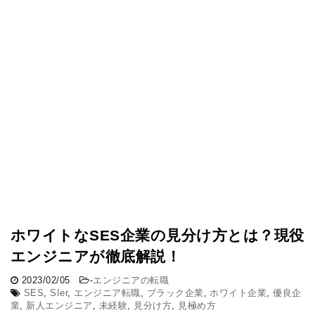
ホワイトなSES企業の見分け方とは？現役
エンジニアが徹底解説！
2023/02/05
-
エンジニアの転職
SES
,
SIer
,
エンジニア転職
,
ブラック企業
,
ホワイト企業
,
優良企
業
,
新人エンジニア
,
未経験
,
見分け方
,
見極め方