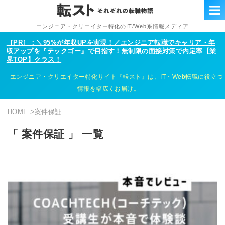
エンジニア・クリエイター特化のIT/Web系情報メディア
［PR］：＼95%が年収UPを実現！／エンジニア転職でキャリア・年
収アップを『テックゴー』で目指す！無制限の面接対策で内定率【業
界TOP】クラス！
エンジニア・クリエイター特化サイト『転スト』は、IT・Web転職に役立つ
情報を幅広くお届け。
HOME
>
案件保証
「 案件保証 」 一覧