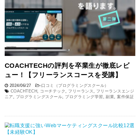
COACHTECHの評判を卒業生が徹底レビ
ュー！【フリーランスコースを受講】
2024/06/27
-
口コミ（プログラミングスクール）
COACHTECH
,
コーチテック
,
フリーランス
,
フリーランスエンジ
ニア
,
プログラミングスクール
,
プログラミング学習
,
副業
,
案件保証