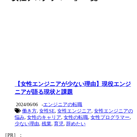
【女性エンジニアが少ない理由】現役エンジ
ニアが語る現状と課題
2024/06/06
-
エンジニアの転職
働き方
,
女性SE
,
女性エンジニア
,
女性エンジニアの
悩み
,
女性のキャリア
,
女性の転職
,
女性プログラマー
,
少ない理由
,
残業
,
育児
,
辞めたい
［PR］：