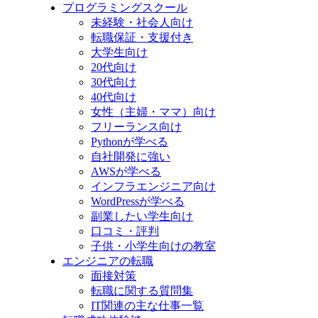
プログラミングスクール
未経験・社会人向け
転職保証・支援付き
大学生向け
20代向け
30代向け
40代向け
女性（主婦・ママ）向け
フリーランス向け
Pythonが学べる
自社開発に強い
AWSが学べる
インフラエンジニア向け
WordPressが学べる
副業したい学生向け
口コミ・評判
子供・小学生向けの教室
エンジニアの転職
面接対策
転職に関する質問集
IT関連の主な仕事一覧