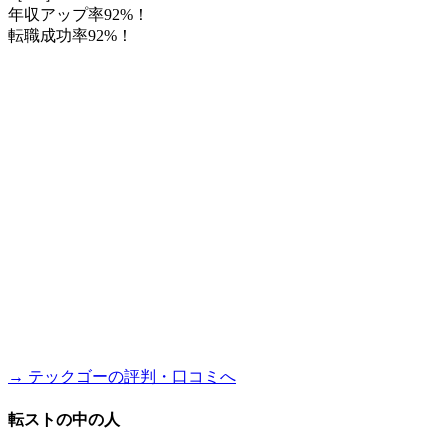
年収アップ率92%！
転職成功率92%！
→ テックゴーの評判・口コミへ
転ストの中の人