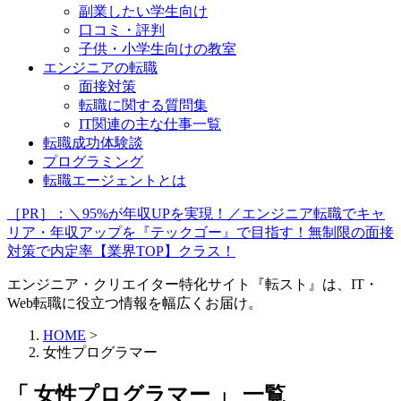
副業したい学生向け
口コミ・評判
子供・小学生向けの教室
エンジニアの転職
面接対策
転職に関する質問集
IT関連の主な仕事一覧
転職成功体験談
プログラミング
転職エージェントとは
［PR］：＼95%が年収UPを実現！／エンジニア転職でキャ
リア・年収アップを『テックゴー』で目指す！無制限の面接
対策で内定率【業界TOP】クラス！
エンジニア・クリエイター特化サイト『転スト』は、IT・
Web転職に役立つ情報を幅広くお届け。
HOME
>
女性プログラマー
「 女性プログラマー 」 一覧