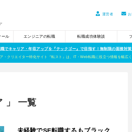
運営者
お
ア
クール
エンジニアの転職
転職成功体験談
ア転職でキャリア・年収アップを『テックゴー』で目指す！無制限の面接対策
ア・クリエイター特化サイト『転スト』は、IT・Web転職に役立つ情報を幅広
 」 一覧
未経験でSE転職するもブラック