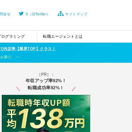
問合せ
X（旧Twitter）
サイトマップ
プログラミング
転職エージェントとは
で内定率【業界TOP】クラス！
くお届け。
［PR］：
年収アップ率92%！
転職成功率92%！