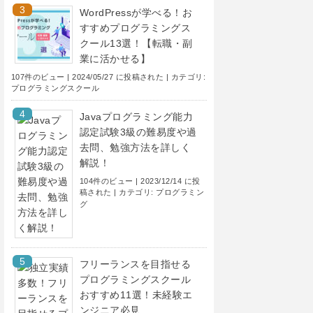
WordPressが学べる！お
すすめプログラミングス
クール13選！【転職・副
業に活かせる】
107件のビュー
|
2024/05/27 に投稿された
|
カテゴリ:
プログラミングスクール
Javaプログラミング能力
認定試験3級の難易度や過
去問、勉強方法を詳しく
解説！
104件のビュー
|
2023/12/14 に投
稿された
|
カテゴリ:
プログラミン
グ
フリーランスを目指せる
プログラミングスクール
おすすめ11選！未経験エ
ンジニア必見