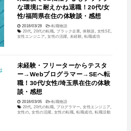
な環境に耐えかね退職！20代/女
性/福岡県在住の体験談・感想
2018/03/28
-
転職物語
20代
,
20代の転職
,
ブラック企業
,
体験談
,
女性SE
,
女性エンジニア
,
女性の活躍
,
未経験
,
転職成功
未経験・フリーターからテスタ
ー→Webプログラマー→SEへ転
職！30代/女性/埼玉県在住の体験
談・感想
2018/03/05
-
転職物語
20代
,
20代の転職
,
プログラマー
,
女性エンジニア
,
女性の
,
女性の活躍
,
女性の転職
,
転職成功
,
転職活動