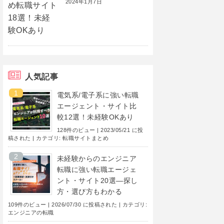
2024年1月7日
人気記事
電気系/電子系に強い転職
エージェント・サイト比
較12選！未経験OKあり
128件のビュー
|
2023/05/21 に投
稿された
|
カテゴリ:
転職サイトまとめ
未経験からのエンジニア
転職に強い転職エージェ
ント・サイト20選―探し
方・選び方もわかる
109件のビュー
|
2026/07/30 に投稿された
|
カテゴリ:
エンジニアの転職