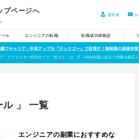
運営者
お
ア
クール
エンジニアの転職
転職成功体験談
ア転職でキャリア・年収アップを『テックゴー』で目指す！無制限の面接対策
ア・クリエイター特化サイト『転スト』は、IT・Web転職に役立つ情報を幅広
ル 」 一覧
エンジニアの副業におすすめな