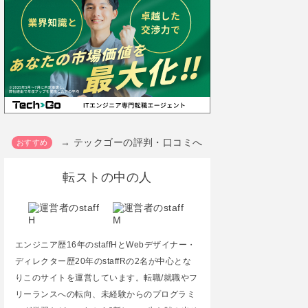
→ テックゴーの評判・口コミへ
転ストの中の人
エンジニア歴16年のstaffHとWebデザイナー・
ディレクター歴20年のstaffRの2名が中心とな
りこのサイトを運営しています。転職/就職やフ
リーランスへの転向、未経験からのプログラミ