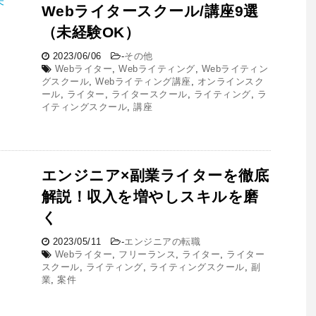
Webライタースクール/講座9選
（未経験OK）
2023/06/06
-
その他
Webライター
,
Webライティング
,
Webライティン
グスクール
,
Webライティング講座
,
オンラインスク
ール
,
ライター
,
ライタースクール
,
ライティング
,
ラ
イティングスクール
,
講座
エンジニア×副業ライターを徹底
解説！収入を増やしスキルを磨
く
2023/05/11
-
エンジニアの転職
Webライター
,
フリーランス
,
ライター
,
ライター
スクール
,
ライティング
,
ライティングスクール
,
副
業
,
案件