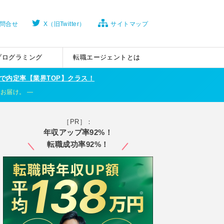
問合せ
X（旧Twitter）
サイトマップ
プログラミング
転職エージェントとは
で内定率【業界TOP】クラス！
くお届け。
［PR］：
年収アップ率92%！
転職成功率92%！