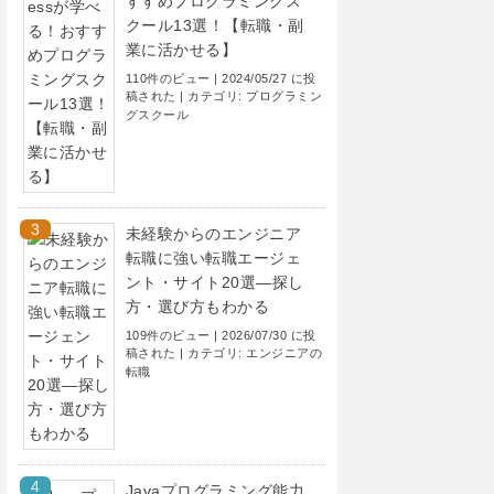
すすめプログラミングス
クール13選！【転職・副
業に活かせる】
110件のビュー
|
2024/05/27 に投
稿された
|
カテゴリ:
プログラミン
グスクール
未経験からのエンジニア
転職に強い転職エージェ
ント・サイト20選―探し
方・選び方もわかる
109件のビュー
|
2026/07/30 に投
稿された
|
カテゴリ:
エンジニアの
転職
Javaプログラミング能力