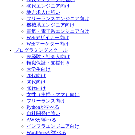
40代エンジニア向け
地方求人に強い
フリーランスエンジニア向け
機械系エンジニア向け
電気・電子系エンジニア向け
Webデザイナー向け
Webマーケター向け
プログラミングスクール
未経験・社会人向け
転職保証・支援付き
大学生向け
20代向け
30代向け
40代向け
女性（主婦・ママ）向け
フリーランス向け
Pythonが学べる
自社開発に強い
AWSが学べる
インフラエンジニア向け
WordPressが学べる