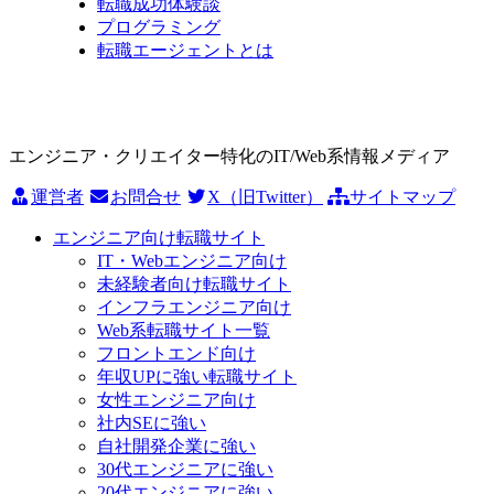
転職成功体験談
プログラミング
転職エージェントとは
エンジニア・クリエイター特化のIT/Web系情報メディア
運営者
お問合せ
X（旧Twitter）
サイトマップ
エンジニア向け転職サイト
IT・Webエンジニア向け
未経験者向け転職サイト
インフラエンジニア向け
Web系転職サイト一覧
フロントエンド向け
年収UPに強い転職サイト
女性エンジニア向け
社内SEに強い
自社開発企業に強い
30代エンジニアに強い
20代エンジニアに強い