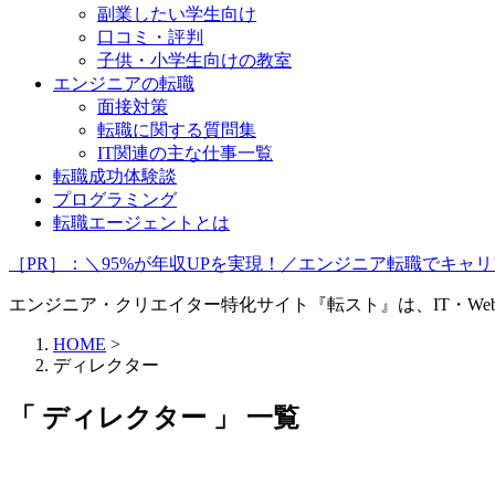
副業したい学生向け
口コミ・評判
子供・小学生向けの教室
エンジニアの転職
面接対策
転職に関する質問集
IT関連の主な仕事一覧
転職成功体験談
プログラミング
転職エージェントとは
［PR］：＼95%が年収UPを実現！／エンジニア転職でキ
エンジニア・クリエイター特化サイト『転スト』は、IT・W
HOME
>
ディレクター
「 ディレクター 」 一覧