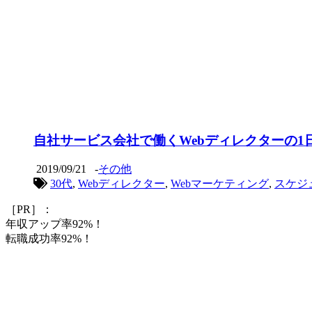
自社サービス会社で働くWebディレクターの
2019/09/21
-
その他
30代
,
Webディレクター
,
Webマーケティング
,
スケジ
［PR］：
年収アップ率92%！
転職成功率92%！