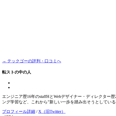
→ テックゴーの評判・口コミへ
転ストの中の人
エンジニア歴16年のstaffHとWebデザイナー・ディレクタ
ング学習など、これから”新しい一歩を踏み出そうとしている
プロフィール詳細
/
X（旧Twitter）