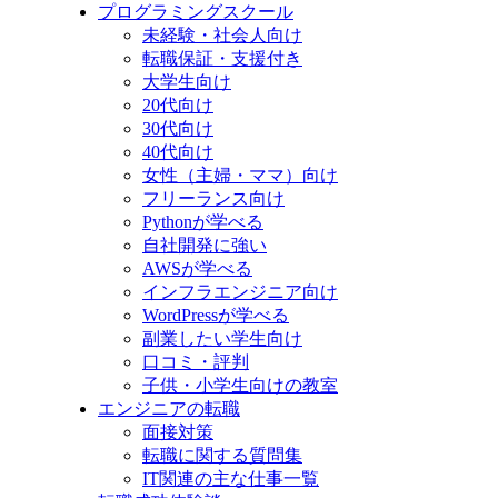
プログラミングスクール
未経験・社会人向け
転職保証・支援付き
大学生向け
20代向け
30代向け
40代向け
女性（主婦・ママ）向け
フリーランス向け
Pythonが学べる
自社開発に強い
AWSが学べる
インフラエンジニア向け
WordPressが学べる
副業したい学生向け
口コミ・評判
子供・小学生向けの教室
エンジニアの転職
面接対策
転職に関する質問集
IT関連の主な仕事一覧