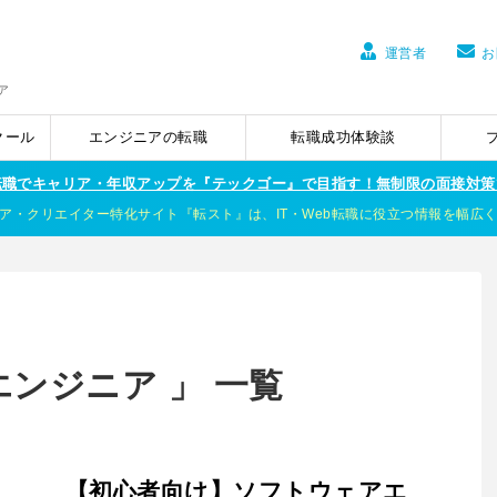
運営者
お
ア
クール
エンジニアの転職
転職成功体験談
ア転職でキャリア・年収アップを『テックゴー』で目指す！無制限の面接対策
ア・クリエイター特化サイト『転スト』は、IT・Web転職に役立つ情報を幅広
ンジニア 」 一覧
【初心者向け】ソフトウェアエ