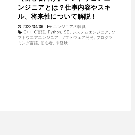
ンジニアとは？仕事内容やスキ
ル、将来性について解説！
2023/04/06
-
エンジニアの転職
C++
,
C言語
,
Python
,
SE
,
システムエンジニア
,
ソ
フトウエアエンジニア
,
ソフトウェア開発
,
プログラ
ミング言語
,
初心者
,
未経験