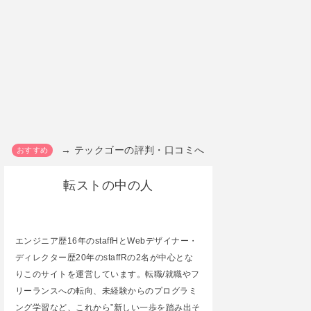
→ テックゴーの評判・口コミへ
転ストの中の人
エンジニア歴16年のstaffHとWebデザイナー・
ディレクター歴20年のstaffRの2名が中心とな
りこのサイトを運営しています。転職/就職やフ
リーランスへの転向、未経験からのプログラミ
ング学習など、これから”新しい一歩を踏み出そ