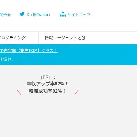
問合せ
X（旧Twitter）
サイトマップ
プログラミング
転職エージェントとは
で内定率【業界TOP】クラス！
くお届け。
［PR］：
年収アップ率92%！
転職成功率92%！