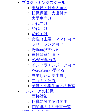
プログラミングスクール
未経験・社会人向け
転職保証・支援付き
大学生向け
20代向け
30代向け
40代向け
女性（主婦・ママ）向け
フリーランス向け
Pythonが学べる
自社開発に強い
AWSが学べる
インフラエンジニア向け
WordPressが学べる
副業したい学生向け
口コミ・評判
子供・小学生向けの教室
エンジニアの転職
面接対策
転職に関する質問集
IT関連の主な仕事一覧