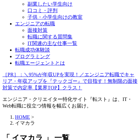
副業したい学生向け
口コミ・評判
子供・小学生向けの教室
エンジニアの転職
面接対策
転職に関する質問集
IT関連の主な仕事一覧
転職成功体験談
プログラミング
転職エージェントとは
［PR］：＼95%が年収UPを実現！／エンジニア転職でキャ
リア・年収アップを『テックゴー』で目指す！無制限の面接
対策で内定率【業界TOP】クラス！
エンジニア・クリエイター特化サイト『転スト』は、IT・
Web転職に役立つ情報を幅広くお届け。
HOME
>
イマカラ
「 イマカラ 」 一覧