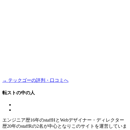
→ テックゴーの評判・口コミへ
転ストの中の人
エンジニア歴16年のstaffHとWebデザイナー・ディレクター
歴20年のstaffRの2名が中心となりこのサイトを運営していま