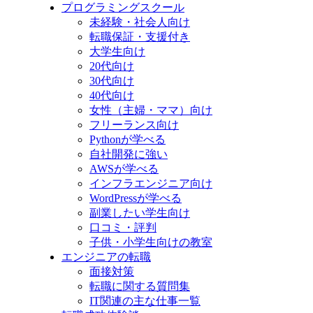
プログラミングスクール
未経験・社会人向け
転職保証・支援付き
大学生向け
20代向け
30代向け
40代向け
女性（主婦・ママ）向け
フリーランス向け
Pythonが学べる
自社開発に強い
AWSが学べる
インフラエンジニア向け
WordPressが学べる
副業したい学生向け
口コミ・評判
子供・小学生向けの教室
エンジニアの転職
面接対策
転職に関する質問集
IT関連の主な仕事一覧