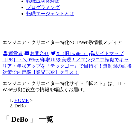
転職成功体験談
プログラミング
転職エージェントとは
エンジニア・クリエイター特化のIT/Web系情報メディア
運営者
お問合せ
X（旧Twitter）
サイトマップ
［PR］：＼95%が年収UPを実現！／エンジニア転職でキャ
リア・年収アップを『テックゴー』で目指す！無制限の面接
対策で内定率【業界TOP】クラス！
エンジニア・クリエイター特化サイト『転スト』は、IT・
Web転職に役立つ情報を幅広くお届け。
HOME
>
DeBo
「 DeBo 」 一覧