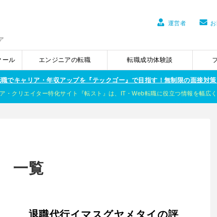
運営者
お
ア
クール
エンジニアの転職
転職成功体験談
ア転職でキャリア・年収アップを『テックゴー』で目指す！無制限の面接対策
ア・クリエイター特化サイト『転スト』は、IT・Web転職に役立つ情報を幅広
」 一覧
退職代行イマスグヤメタイの評