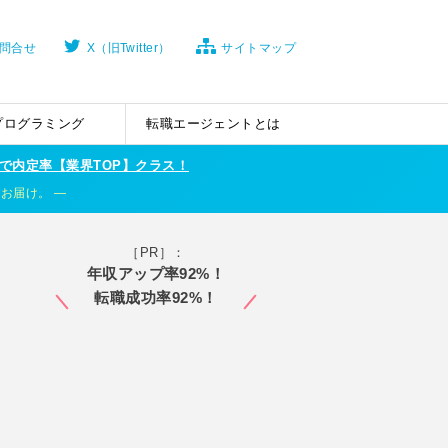
問合せ
X（旧Twitter）
サイトマップ
プログラミング
転職エージェントとは
で内定率【業界TOP】クラス！
くお届け。
［PR］：
年収アップ率92%！
転職成功率92%！