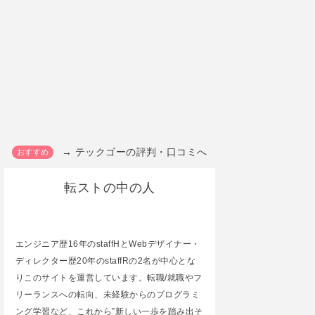
→ テックゴーの評判・口コミへ
転ストの中の人
エンジニア歴16年のstaffHとWebデザイナー・
ディレクター歴20年のstaffRの2名が中心とな
りこのサイトを運営しています。転職/就職やフ
リーランスへの転向、未経験からのプログラミ
ング学習など、これから”新しい一歩を踏み出そ