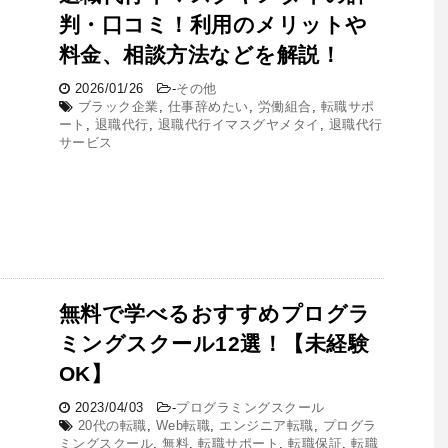
判・口コミ！利用のメリットや
料金、相談方法などを解説！
2026/01/26
-
その他
ブラック企業
,
仕事辞めたい
,
労働組合
,
転職サポ
ート
,
退職代行
,
退職代行イマスグヤメタイ
,
退職代行
サービス
無料で学べるおすすめプログラ
ミングスクール12選！【未経験
OK】
2023/04/03
-
プログラミングスクール
20代の転職
,
Web転職
,
エンジニア転職
,
プログラ
ミングスクール
,
無料
,
転職サポート
,
転職保証
,
転職